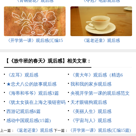
《青铜葵花》观后感
《夺冠》电影观后感
《开学第一课》观后感(汇编15
《返老还童》观后感
篇)
【《放牛班的春天》观后感】相关文章：
《左耳》观后感
《黄大年》观后感（精选6
★忠犬八公的故事观后感
篇）
我和我的家乡观后感
《海蒂和爷爷》观后感3篇
央视开学第一课的观后感范文
《犹太女孩在上海之项链密码
（通用5篇）
天才眼镜狗观后感
2》观后感
西游记观后感6篇
《美丽人生》观后感
感动中国观后感(15篇)
《宇宙与人》观后感
《返老还童》观后感
《开学第一课》观后感(汇编15篇)
上一篇：
下一篇：