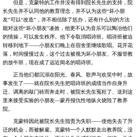
但是，克蒙特的工作并没有得到院长先生的支持，院
长先生并不认同他的教育理念，并不认为这些“坏小朋
友”可以“改造”，并不相信除了惩办，还有什么别的方法
能对这些“坏小朋友”凑效，他更不认为音乐可以陶冶他们
的情操，可以发生秩序。他下令取消唱诗班。唱诗班被迫
转移到地下——小朋友们晚上在宿舍里继续歌唱。花开花
落，时间慢慢过去，这个过去被视为坏小朋友、不服管教
的放牛班，现在成了远近闻名的唱诗班。
正当他们都沉溺在阳光、春风、歌声与欢笑中时，故
事发生了——就在院长先生把唱诗班的成绩当作自身升
迁、调离的敲门砖而奔走时，被院长先生冤枉了、送到这
里来接受实验的小朋友—蒙丹报仇性地纵火烧毁了教养
院。
克蒙特因此被院长先生指责为失职——使他失去了升
迁的机会，而被解雇。克蒙特一个人默默走出教养院，没