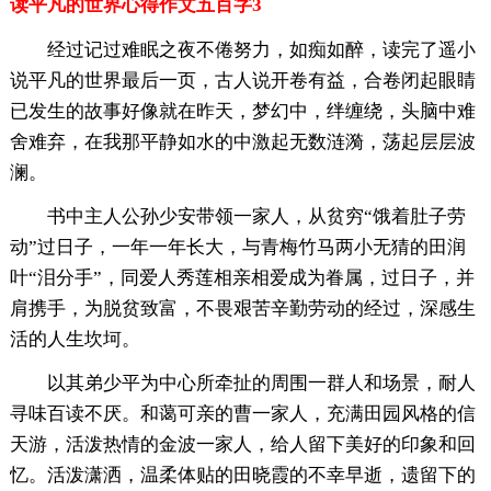
读平凡的世界心得作文五百字3
经过记过难眠之夜不倦努力，如痴如醉，读完了遥小
说平凡的世界最后一页，古人说开卷有益，合卷闭起眼睛
已发生的故事好像就在昨天，梦幻中，绊缠绕，头脑中难
舍难弃，在我那平静如水的中激起无数涟漪，荡起层层波
澜。
书中主人公孙少安带领一家人，从贫穷“饿着肚子劳
动”过日子，一年一年长大，与青梅竹马两小无猜的田润
叶“泪分手”，同爱人秀莲相亲相爱成为眷属，过日子，并
肩携手，为脱贫致富，不畏艰苦辛勤劳动的经过，深感生
活的人生坎坷。
以其弟少平为中心所牵扯的周围一群人和场景，耐人
寻味百读不厌。和蔼可亲的曹一家人，充满田园风格的信
天游，活泼热情的金波一家人，给人留下美好的印象和回
忆。活泼潇洒，温柔体贴的田晓霞的不幸早逝，遗留下的