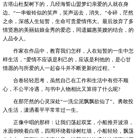
古塔山杜梨树下的，几经海誓山盟梦幻亲爱的人就在身
边。“一串银铃似的笑声，笑声远去，消失。”令碎，茫然
之余，深感人生短暂，生命可贵爱情伟大。最后放弃了多
情贤惠的美丽姑娘金秀的爱恋，同遗孀惠英嫂的结合，的
人品令人。
作家在作品中，教育我们怎样，人在短暂的一生中怎
样生活，“爱情不应该是利己的，应该是利他的，是心甘
情愿的与所爱的人一起奋斗并不断更新的过程。”
合卷轻轻思考，虽然自己在工作和生活中有些不顺
心，不公平冷遇，与书中人物相比又算得了什么呢?
在那茫然的心灵深处“一洗尘泥飘飘欲仙了”。勇敢投
入生活，潇洒看平平常常过一生。
正像中唱的那样：让我们荡起双桨，小船推开波浪，
水面倒映着白塔，四周环绕着绿树红墙，小船轻轻，飘荡