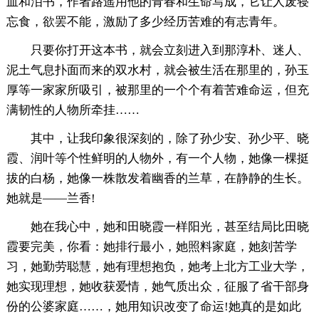
血和泪书，作者路遥用他的青春和生命写成，它让人废寝
忘食，欲罢不能，激励了多少经历苦难的有志青年。
只要你打开这本书，就会立刻进入到那淳朴、迷人、
泥土气息扑面而来的双水村，就会被生活在那里的，孙玉
厚等一家家所吸引，被那里的一个个有着苦难命运，但充
满韧性的人物所牵挂……
其中，让我印象很深刻的，除了孙少安、孙少平、晓
霞、润叶等个性鲜明的人物外，有一个人物，她像一棵挺
拔的白杨，她像一株散发着幽香的兰草，在静静的生长。
她就是——兰香!
她在我心中，她和田晓霞一样阳光，甚至结局比田晓
霞要完美，你看：她排行最小，她照料家庭，她刻苦学
习，她勤劳聪慧，她有理想抱负，她考上北方工业大学，
她实现理想，她收获爱情，她气质出众，征服了省干部身
份的公婆家庭……，她用知识改变了命运!她真的是如此