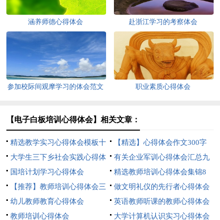
涵养师德心得体会
赴浙江学习的考察体会
参加校际间观摩学习的体会范文
职业素质心得体会
【电子白板培训心得体会】相关文章：
精选教学实习心得体会模板十
【精选】心得体会作文300字
篇
大学生三下乡社会实践心得体
合集五篇
有关企业军训心得体会汇总九
会
国培计划学习心得体会
篇
精选教师培训心得体会集锦8
【推荐】教师培训心得体会三
篇
做文明礼仪的先行者心得体会
篇
幼儿教师教育心得体会
英语教师听课的教师心得体会
教师培训心得体会
大学计算机认识实习心得体会