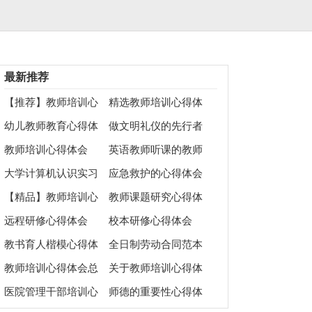
最新推荐
【推荐】教师培训心
精选教师培训心得体
得体会三篇
会集锦8篇
幼儿教师教育心得体
做文明礼仪的先行者
会
心得体会
教师培训心得体会
英语教师听课的教师
心得体会
大学计算机认识实习
应急救护的心得体会
心得体会
【精品】教师培训心
教师课题研究心得体
得体会合集七篇
会（精选5篇）
远程研修心得体会
校本研修心得体会
教书育人楷模心得体
全日制劳动合同范本
会
15篇
教师培训心得体会总
关于教师培训心得体
结范文汇总七篇
会总结集锦4篇
医院管理干部培训心
师德的重要性心得体