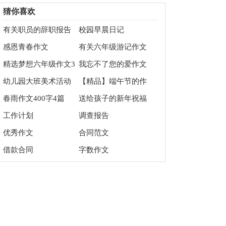
得体会
会（精选5篇）
猜你喜欢
有关职员的辞职报告
校园早晨日记
感恩青春作文
有关六年级游记作文
汇编六篇
精选梦想六年级作文3
我忘不了您的爱作文
篇
幼儿园大班美术活动
【精品】端午节的作
教案精选15篇
文900字汇总七篇
春雨作文400字4篇
送给孩子的新年祝福
语
工作计划
调查报告
优秀作文
合同范文
借款合同
字数作文