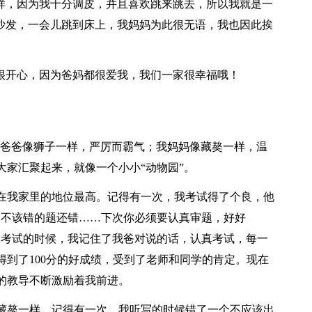
一样，因为我十分调皮，并且喜欢跳来跳去，所以我就是一
上沙发，一会儿跳到床上，我妈妈为此很无语，我也因此挨
我很开心，因为爸妈都很爱我，我们一家很幸福哦！
我爸爸像狮子一样，严厉而霸气；我妈妈像藏獒一样，温
大家汇聚起来，就像一个小小“动物园”。
在我家里的地位最高。记得有一次，我考试得了个良，他
…不该错的题还错……下次你必须要认真审题，好好
天考试的时候，我记住了我爸对说的话，认真考试，每一
到了100分的好成绩，受到了老师和同学的肯定。现在
的教导不断激励着我前进。
藏獒一样。记得有一次，我听写的时候错了一个不应该出