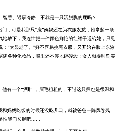
、智慧、遇事冷静，不就是一只活脱脱的鹿吗？
出门，可是我那只“鹿”妈妈还在为衣服发愁，她拿起一条
气地放下，我连忙把一件颜色鲜艳的红裙子递给她，只见
说：“太显老了。”好不容易挑完衣服，又开始在脸上东涂
塞满各种化妆品，嘴里还不停地碎碎念：女人就要时刻美
。他有一个“酒肚”，眉毛粗粗的，不过这只熊也是很温和
，我和妈妈吃饭的时候还没吃几口，就被爸爸一阵风卷残
是怕我们长胖吧……