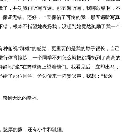
掀了，并罚我再听写五遍。那五遍听写，我哪敢错啊，不
写，保证无错。还好，上天保佑了可怜的我，那五遍听写真
不错，根本不指望她表扬我，没想到她竟然奖励了我一个
有种俯视“群雄”的感觉，更重要的是我的脖子很长，自己
进行体育锻炼，一个同学不知怎么就把跳绳扔到了高高的
静静地“坐”在篮球架上望着他们。我看见后，立即出马，
还给了那位同学。旁边传来一阵赞叹声，我想：“长颈
，感到无比的幸福。
，憨厚的熊，还有小牛和狐狸。