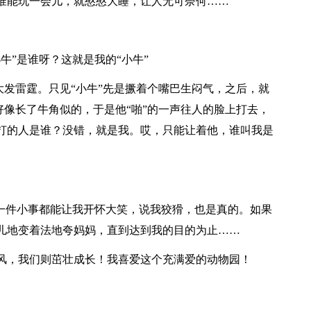
准能玩一会儿，就憨憨大睡，让人无可奈何……
牛”是谁呀？这就是我的“小牛”
常大发雷霆。只见“小牛”先是撅着个嘴巴生闷气，之后，就
好像长了牛角似的，于是他“啪”的一声往人的脸上打去，
打的人是谁？没错，就是我。哎，只能让着他，谁叫我是
为一件小事都能让我开怀大笑，说我狡猾，也是真的。如果
儿地变着法地夸妈妈，直到达到我的目的为止……
风，我们则茁壮成长！我喜爱这个充满爱的动物园！