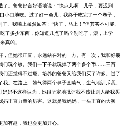
透了。爸爸好言好语地说：“快点儿啊，儿子，要迟到
小口小口地吃。过了好一会儿，我终于吃完了一个卷子，
到了。我嘴上虽然回答：“快了，马上！”但其实不可能。
你吃了多少东西，你知道几点了吗？别吃了，滚，上学
火来真凶。
好，但她很正直，永远站在对的一方。有一次，我和好朋
我们玩个够。我们一下子就玩掉了两个多个币……三百
我们还觉得不过瘾。培养的爸爸又给我们买了许多。过了
了我。在路上，她气得两个鼻子直喷气，生气地训斥我。
”可妈妈不这样认为，她很坚定地批评我不该让别人给我买
我妈正直力量的厉害。这就是我妈妈，一头正直的大狮
更加有趣，我也会更加开心。