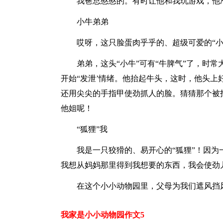
我爸总憨憨的。有时让他和我玩游戏，他
小牛弟弟
哎呀，这只脸蛋肉乎乎的、超级可爱的“小
弟弟，这头“小牛”可有“牛脾气”了，时
开始“发泄’情绪。他抬起牛头，这时，他头上
还用尖尖的手指甲使劲抓人的脸。猜猜那个被
他姐呢！
“狐狸”我
我是一只狡猾的、易开心的“狐狸”！因
我想从妈妈那里得到我想要的东西，我会使劲
在这个小小动物园里，父母为我们遮风挡
我家是小小动物园作文5