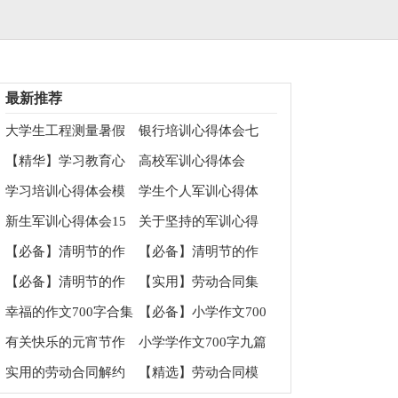
最新推荐
大学生工程测量暑假
银行培训心得体会七
实习心得体会
篇
【精华】学习教育心
高校军训心得体会
得体会范文汇编7篇
1000字
学习培训心得体会模
学生个人军训心得体
板集合八篇
会
新生军训心得体会15
关于坚持的军训心得
篇
体会
【必备】清明节的作
【必备】清明节的作
文700字集锦6篇
文100字集锦10篇
【必备】清明节的作
【实用】劳动合同集
文100字集锦九篇
合5篇
幸福的作文700字合集
【必备】小学作文700
九篇
字四篇
有关快乐的元宵节作
小学学作文700字九篇
文100字汇编9篇
实用的劳动合同解约
【精选】劳动合同模