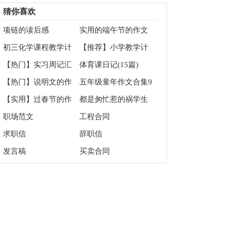
协议书4篇
板汇总6篇
猜你喜欢
项链的读后感
实用的端午节的作文
200字八篇
初三化学课程教学计
【推荐】小学教学计
划
划音乐范文汇总五篇
【热门】实习周记汇
体育课日记(15篇)
总五篇
【热门】说明文的作
五年级童年作文合集9
文集合7篇
篇
【实用】过春节的作
都是匆忙惹的祸学生
文500字7篇
优秀作文
职场范文
工程合同
求职信
辞职信
发言稿
买卖合同