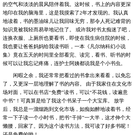
的空气和淡淡的晨风陪伴着我。这时候，书上的内容更深
地印在我的脑海里，这是我摸索了2年才发现的。我认真
地读着，书的墨油味儿让我回味无穷，那令人死记难背的
知识竟被我轻而易举地记住了。 或许我对书太痴迷了吧，
连换衣服、上厕所也要看书，即使在我生病住院的时候，
我也要让爸爸妈妈给我读书听，一本《凡尔纳科幻小说
集》竟在五天的时间里全部看完、读完，看书、听书的时
候可以让我忘记疼痛，连护士阿姨都说我是个小书虫。
闲暇之余，我还常常把看过的书拿出来看看，以免忘
了，又更深一层地理解了书的内容。 由于我家住在文化市
场对面，可以在书店“免费”读书，可以“不花钱，读遍意
中书”！可真算是给了我这个书呆子一个大宝库。 放学
后，我总是一溜烟跑到文化市场，如痴如醉地读着书，经
常一下子读一个小时书，把书“干掉”一大半，这才伸个大
懒腰，回家了。因为这个读书方法，我可读了好多书呢！
还是免费的呦！