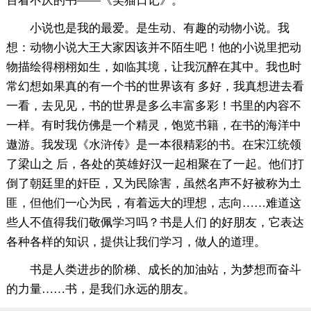
百看不厌的书——《笑猫日记》。
小说也是我的最爱。是生动、有趣的动物小说。我
想：动物小说大王大家因该并不陌生吧！他的小说里把动
物描绘得栩栩如生，如临其境，让我沉醉在其中。我也时
常幻想如果真的有一个书的世界该有 多好，我真想进去看
一看，去见见，书的世界是多么丰富多彩！书里的内容不
一样。有时我仿佛是一个精灵，饱览书籍，在书的海洋中
遨游。我发现《水浒传》是一本很精彩的书。在宋江统领
了梁山之 后，各处的英雄好汉一起相聚在了一起。他们打
倒了朝廷里的奸臣，又为民除害，虽然名声不好被称为土
匪，但他们一心为民，有着远大的理想，志向……难道这
些人不值得我们敬佩学习吗？书是人们 的好朋友，它表达
各种各样的知识，提供让我们学习，做人的道理。
书是人类进步的阶梯、成长的加油站，为梦想而奋斗
的力量……书，是我们永远的朋友。