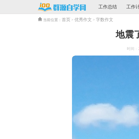
工作总结
工作
首页
优秀作文
字数作文
当前位置：
>
>
地震了
时间：202