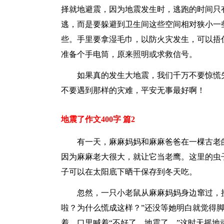
择就地避震，因为地震发生时，逃跑的时间只
逃，而是要躲避到卫生间这些空间相对狭小一
些。手里要拿湿毛巾，以防火灾发生，可以捂
准备个手电筒，原来照明或求救信号。
如果真的发生大地震，我们千万不要惊慌
不要遇到那样的灾难，平安无事最好啊！
地震了作文400字 篇2
有一天，麻麻妈妈和麻麻爸爸在一棵古老
因为麻麻老大很大，就让它当老鹰。这里的虫
子可以在太阳底下晒干保存到冬天吃。
忽然，一只小老鼠从麻麻妈妈身边窜过，
啦？为什么慌成这样？”还没等她明白就觉得
着，口里喊着“不好了，地震了。”这时天摇