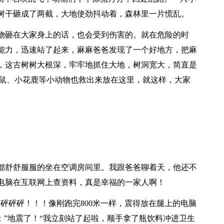
树干砸成了两截，大地使劲抖动着，森林里一片慌乱。
物砸在大家身上的话，也会受到伤害的。就在危险的时
能力，迅速站了起来，麻麻爸爸发现了一个好地方，把麻
，这古树树大根深，牢牢地抓住大地，树洞宽大，简直是
松鼠、小花鹿等小动物也救出来放在这里，就这样，大家
。
都舒舒服服的坐在空调房间里。我跟爸爸聊着天，他还不
电脑在互联网上查资料，真是幸福的一家人啊！
砰砰砰！！！像刚跑完800米一样，震得放在腿上的电脑
：”地震了！“我立刻站了起啦，顺手拿了瓶饮料冲进卫生