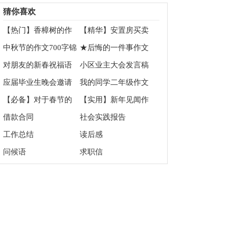
文200字集合9篇
文汇总七篇
猜你喜欢
【热门】香樟树的作
【精华】安置房买卖
文7篇
合同四篇
中秋节的作文700字锦
★后悔的一件事作文
集9篇
11篇
对朋友的新春祝福语
小区业主大会发言稿
应届毕业生晚会邀请
我的同学二年级作文
函
15篇
【必备】对于春节的
【实用】新年见闻作
祝福语汇编五篇
文400字3篇
借款合同
社会实践报告
工作总结
读后感
问候语
求职信