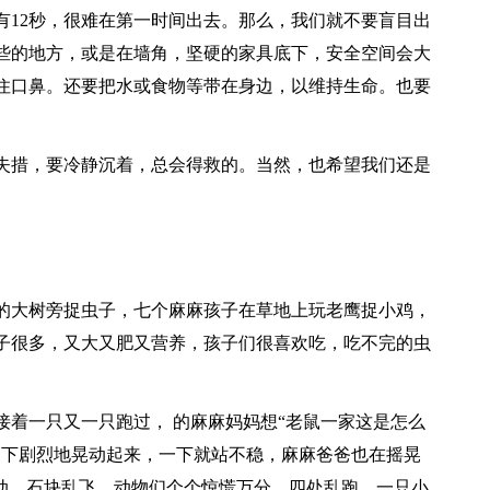
有12秒，很难在第一时间出去。那么，我们就不要盲目出
些的地方，或是在墙角，坚硬的家具底下，安全空间会大
住口鼻。还要把水或食物等带在身边，以维持生命。也要
失措，要冷静沉着，总会得救的。当然，也希望我们还是
的大树旁捉虫子，七个麻麻孩子在草地上玩老鹰捉小鸡，
子很多，又大又肥又营养，孩子们很喜欢吃，吃不完的虫
接着一只又一只跑过， 的麻麻妈妈想“老鼠一家这是怎么
脚下剧烈地晃动起来，一下就站不稳，麻麻爸爸也在摇晃
地动，石块乱飞，动物们个个惊慌万分，四处乱跑。一只小