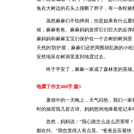
兔在大树边的石头上撞断了脖子，有一条蛇被
虽然麻麻们不怕摔倒，但是如果有什么重
候，麻麻爸爸、麻麻妈妈发挥它们巨大的反弹
麻妈妈和麻麻宝宝们保护在一个古树的树洞里
天然的'防护屋，麻麻们还把周围胡乱跑的小
安然地呆在树洞里直到地震过去。
终于平安了，麻麻一家成了森林里的英雄
地震了作文400字 篇3
暑假中的一天晚上，天气闷热，我们一家
时的抽背我几首古诗。妈妈悠闲地捧着笔记本
忽然，妈妈说：“我心跳怎么这么厉害呀！
都在抖。”我也觉得人有点晃。“爸爸反应最快