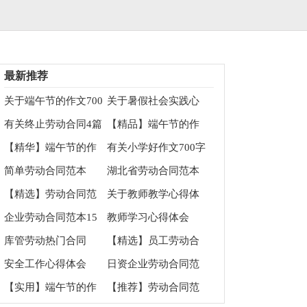
最新推荐
关于端午节的作文700
关于暑假社会实践心
字集合五篇
得体会四篇
有关终止劳动合同4篇
【精品】端午节的作
文1000字集合九篇
【精华】端午节的作
有关小学好作文700字
文700字5篇
汇编九篇
简单劳动合同范本
湖北省劳动合同范本
【精选】劳动合同范
关于教师教学心得体
文集合十篇
会3篇
企业劳动合同范本15
教师学习心得体会
篇
库管劳动热门合同
【精选】员工劳动合
同集锦七篇
安全工作心得体会
日资企业劳动合同范
本
【实用】端午节的作
【推荐】劳动合同范