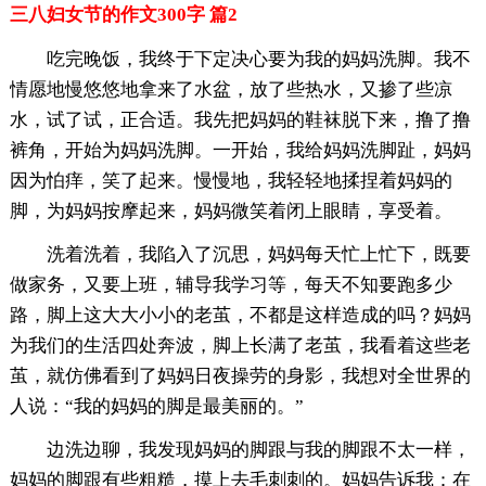
三八妇女节的作文300字 篇2
吃完晚饭，我终于下定决心要为我的妈妈洗脚。我不
情愿地慢悠悠地拿来了水盆，放了些热水，又掺了些凉
水，试了试，正合适。我先把妈妈的鞋袜脱下来，撸了撸
裤角，开始为妈妈洗脚。一开始，我给妈妈洗脚趾，妈妈
因为怕痒，笑了起来。慢慢地，我轻轻地揉捏着妈妈的
脚，为妈妈按摩起来，妈妈微笑着闭上眼睛，享受着。
洗着洗着，我陷入了沉思，妈妈每天忙上忙下，既要
做家务，又要上班，辅导我学习等，每天不知要跑多少
路，脚上这大大小小的老茧，不都是这样造成的吗？妈妈
为我们的生活四处奔波，脚上长满了老茧，我看着这些老
茧，就仿佛看到了妈妈日夜操劳的身影，我想对全世界的
人说：“我的妈妈的脚是最美丽的。”
边洗边聊，我发现妈妈的脚跟与我的脚跟不太一样，
妈妈的脚跟有些粗糙，摸上去毛刺刺的。妈妈告诉我：在