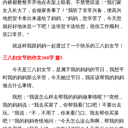
内裤都整整齐齐地在衣架上晾着。不禁赞叹道：“我们家
女儿长大了，会做家务事了！”我听了非常兴备，便高兴
地把贺卡拿出来递给了妈妈，“妈妈，您辛苦了，今天您
就好好地休息一下吧！这张贺卡送给您，祝你工作顺利，
笑口常开。”
就这样我跟妈妈一起度过了一个快乐的三八妇女节！
三八妇女节的作文300字 篇5
今天是三八妇女节，是属于我的妈妈的节日，我想平
时我的妈妈那么辛苦，今天她过节日，我应该帮我的妈妈
做点什么事情。
我想：“我该怎么样去帮我的妈妈做事情呢？”突然，
我的妈妈说：“我去买菜了，你帮我看门口吧！不要出去
玩。”我说：“不，不用了，你来看门口。我去帮你买菜
吧！”我的妈妈奇怪地问：“今天怎么这么乖啊，帮我的妈