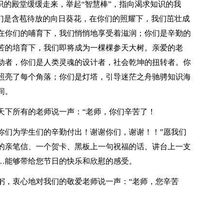
识的殿堂缓缓走来，举起“智慧棒”，指向渴求知识的我
我们是含苞待放的向日葵花，在你们的照耀下，我们茁壮成
在你们的哺育下，我们悄悄地享受着滋润；你们是辛勤的
苦的培育下，我们即将成为一棵棵参天大树。亲爱的老
动者，你们是人类灵魂的设计者，社会乾坤的扭转者。你
照亮了每个角落；你们是灯塔，引导迷茫之舟驰骋知识海
间。
天下所有的老师说一声：“老师，你们辛苦了！
你们为学生们的辛勤付出！谢谢你们，谢谢！！”愿我们
的亲笔信、一个贺卡、黑板上一句祝福的话、讲台上一支
…能够带给您节日的快乐和欣慰的感受。
躬，衷心地对我们的敬爱老师说一声：“老师，您辛苦