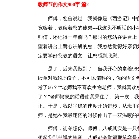
教师节的作文900字 篇2
师傅，您曾说过，我就像是《西游记》中
宽容着，教诲着您的徒弟---我这头不听话的
师傅，还记得一年前吗？那时的您站在讲台上
望着讲台上耐心讲解的您，我忽然觉得好亲切
定要学好您教的语文，让您感到欣慰。
是了，后来我做到了，当我开心的拿着9
绩单对我说∶“孩子，不可以偏科的，你的语
考了66？”“老师我不喜欢生物老师，我就喜
了？”老师愤怒的话语使我呆住了。第一次，
正。于是，我以平稳的速度开始进步，从班里的
师，是她在我最迷茫的时候伸出了一双温暖的
师傅，徒弟想你。师傅，八戒其实是一只
想起您那慈祥的笑容，八戒都会觉得那笑容是