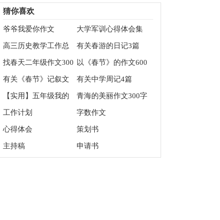
篇
猜你喜欢
爷爷我爱你作文
大学军训心得体会集
合15篇
高三历史教学工作总
有关春游的日记3篇
结
找春天二年级作文300
以《春节》的作文600
字汇总十篇
字5篇
有关《春节》记叙文
有关中学周记4篇
作文600字集锦九篇
【实用】五年级我的
青海的美丽作文300字
作文集合五篇
9篇
工作计划
字数作文
心得体会
策划书
主持稿
申请书