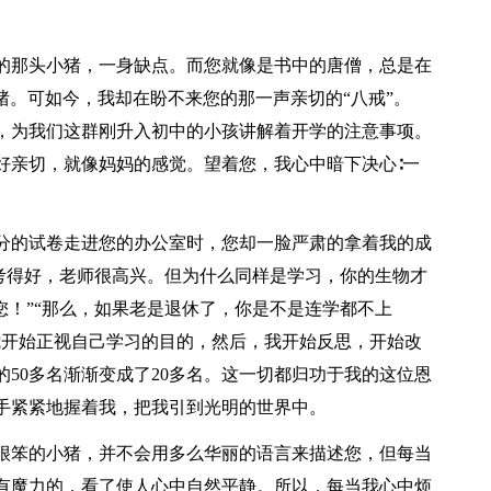
的那头小猪，一身缺点。而您就像是书中的唐僧，总是在
小猪。可如今，我却在盼不来您的那一声亲切的“八戒”。
，为我们这群刚升入初中的小孩讲解着开学的注意事项。
好亲切，就像妈妈的感觉。望着您，我心中暗下决心∶一
8分的试卷走进您的办公室时，您却一脸严肃的拿着我的成
文考得好，老师很高兴。但为什么同样是学习，你的生物才
欢您！”“那么，如果老是退休了，你是不是连学都不上
我开始正视自己学习的目的，然后，我开始反思，开始改
50多名渐渐变成了20多名。这一切都归功于我的这位恩
手紧紧地握着我，把我引到光明的世界中。
很笨的小猪，并不会用多么华丽的语言来描述您，但每当
有魔力的，看了使人心中自然平静。所以，每当我心中烦