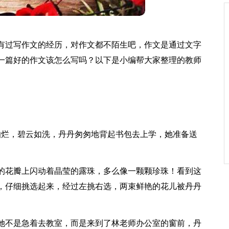
有过写作文的经历，对作文都不陌生吧，作文是通过文字
一篇好的作文该怎么写吗？以下是小编帮大家整理的教师
灿烂，碧云如洗，丹丹匆匆地背起书包去上学，她准备送
的花瓣上闪动着晶莹的露珠，多么像一颗颗珍珠！看到这
，仔细挑选起来，经过左挑右选，两束鲜艳的花儿被丹丹
她不是急着去教室，而是来到了林老师办公室的窗前，丹