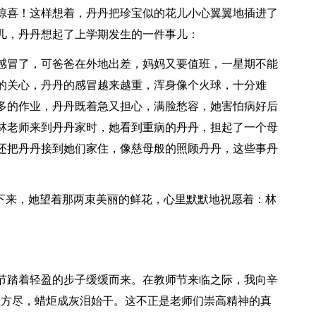
惊喜！这样想着，丹丹把珍宝似的花儿小心翼翼地插进了
儿，丹丹想起了上学期发生的一件事儿：
感冒了，可爸爸在外地出差，妈妈又要值班，一星期不能
的关心，丹丹的感冒越来越重，浑身像个火球，十分难
多的作业，丹丹既着急又担心，满脸愁容，她害怕病好后
林老师来到丹丹家时，她看到重病的丹丹，担起了一个母
还把丹丹接到她们家住，像慈母般的照顾丹丹，这些事丹
了下来，她望着那两束美丽的鲜花，心里默默地祝愿着：林
节踏着轻盈的步子缓缓而来。在教师节来临之际，我向辛
丝方尽，蜡炬成灰泪始干。这不正是老师们崇高精神的真