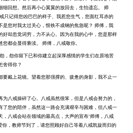
细细回想。然后再小心翼翼的放回去，生怕遗忘。 师
八戒只记得您凶巴巴的样子、我惹您生气，您面红耳赤的
不是您对我太过关心，恨铁不成钢的焦急呢？ 师傅，我
的好却忽觉词穷，力不从心。因为在我的心中，您是那样
述您都会显得亵渎。 师傅，八戒敬你。
会怨，怨你留下已和你建立起深厚感情的学生们在原地苦
怎舍得你？
都要戴上花镜。望着您那强撑的、疲惫的身影，我不止一
再为八戒操碎了心。八戒虽然很笨，但是八戒会努力的，
有了您的陪伴，虽然这一路会充满艰辛与困难，但八戒一
天，八戒会站在领域的最高点，大声的宣布‘师傅，八戒
很爱你，教师节到了，请您照顾好自己等着八戒凯旋而归的