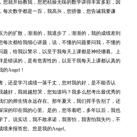
，您就开始教我，您把枯燥无味的数学讲得丰富多彩，因
，每次数学都是一百，我高兴，您骄傲，您告诫我要谦
压力的扩散，渐渐的，我退步了，渐渐的，我的成绩差到
您每次都给我细心讲题，说，不懂的问题要问我，不懂的
问题，给我以警示，以至于我每天上课都是神经绷着。上
样是错误的，是有危害性的，以至于我每天上课都认真的
Angel！
者，还是学习成绩一落千丈，您对我的好，是不能否认
我越好，我就越想哭，您知道吗？我多么想考出最优秀的
我们的师生情永远存在。那年夏天，我们挥手告别了，还
深深的印在我的心里。是的，您等着吧，多年以后，我也
学了。说实话，我不敢承诺，我害怕，我害怕我失约，不
绩来报答您。您是我的Angel。