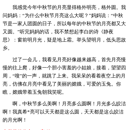
我感觉今年中秋节的月亮显得格外明亮，格外圆。我
问妈妈：“为什么中秋节月亮这么大呢？”妈妈说：“中秋
节是一家人团圆的日子，所以每年的中秋节的月亮都又大
又圆。”听完妈妈的话，我不禁想起李白的诗《静夜
思》：窗前明月光，疑是地上霜。举头望明月，低头思故
乡。
过了一会儿，我看见月亮好像越来越高，首先月亮慢
慢的往上爬，好像一个胆小害羞的小姑娘，接着，望望四
周，“嗖”的一声，就跳了上来。我呆呆的看着夜空上的月
亮，仿佛在月亮中看见了美丽的嫦娥，可爱的玉兔。你
瞧，嫦娥带着玉兔朝我笑呢。
啊，中秋节多么美啊！月亮多么圆啊！月光多么皎洁
啊！我真希*亮可以天天都是这么圆，天天都是这么皎洁
的月光啊！