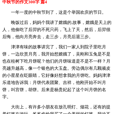
中秋节的作文300字 篇4
一年一度的中秋节到了，这是个举国欢庆的节日。
晚饭过后，妈妈个我讲了嫦娥的.故事，嫦娥是天上的
人，他偷吃了后羿的不死只药，飞上了天，然后，后羿很
后悔，他向月亮奔去，走三步，月亮后退三步。
津津有味的故事讲完了，我们一家人到院子里吃月
饼，一边欣赏月亮，我开始想嫦娥了，吴刚和玉兔是不是
也在桂树下吃月饼呢？他们的月饼味道是不是不一样？月
亮越升越高，像一个银色的大玉盘。旁边偶尔有几颗顽皮
的小星星在眨眼睛，它好像好想拿我的月饼吃。妈妈津津
乐道地告诉我：月饼代表团聚、吉祥，他刚开始不叫月
饼，叫宫饼，胡饼。后来是杨贵妃起了这个叫月饼的名
字。
大街上，有许多小朋友在放孔明灯、烟花，还有的提