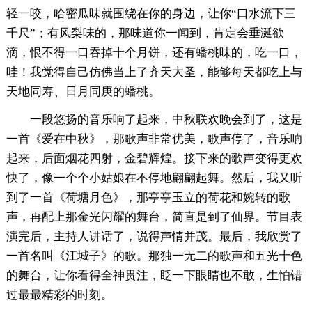
轻一咬，哈密瓜味就围绕在你的身边，让你“口水流下三
千尺”；有风梨味的，那味道你一闻到，肯定会垂涎欲
滴，恨不得一口吞掉十个月饼，还有蟠桃味的，吃一口，
哇！我觉得自己仿佛当上了齐天大圣，能够每天都吃上与
天地同寿、日月同庚的蟠桃。
一段悠扬的音乐响了起来，中秋联欢晚会到了，这是
一首《爱在中秋》，那歌声非常优美，歌声停了，音乐响
起来，后面烟花四射，金碧辉煌。接下来的歌声变得更欢
快了，像一个个小姑娘在不停地翩翩起舞。然后，我又听
到了一首《荷塘月色》，那亭亭玉立的荷花和婉转的歌
声，再配上那金光闪耀的舞台，简直是到了仙界。节目表
演完后，主持人讲话了，说得声情并茂。最后，我欣赏了
一首名叫《江城子》的歌。那独一无二的歌声和五光十色
的舞台，让你看得全神贯注，眨一下眼睛也不敢，生怕错
过最最精彩的时刻。