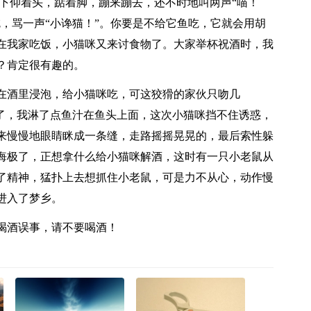
子下仰着头，踮着脚，蹦来蹦去，还不时地叫两声“喵！
，骂一声“小谗猫！”。你要是不给它鱼吃，它就会用胡
在我家吃饭，小猫咪又来讨食物了。大家举杯祝酒时，我
？肯定很有趣的。
在酒里浸泡，给小猫咪吃，可这狡猾的家伙只吻几
浓了，我淋了点鱼汁在鱼头上面，这次小猫咪挡不住诱惑，
来慢慢地眼睛眯成一条缝，走路摇摇晃晃的，最后索性躲
悔极了，正想拿什么给小猫咪解酒，这时有一只小老鼠从
了精神，猛扑上去想抓住小老鼠，可是力不从心，动作慢
进入了梦乡。
喝酒误事，请不要喝酒！