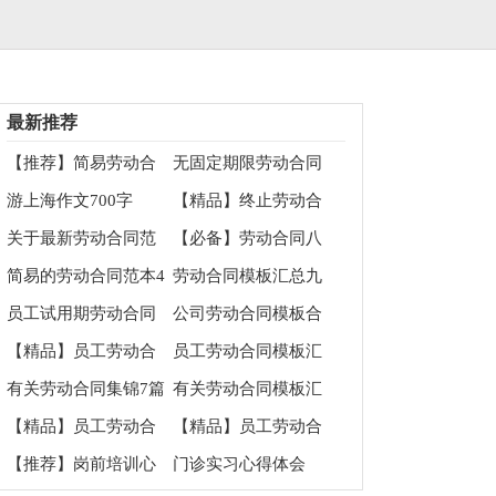
最新推荐
【推荐】简易劳动合
无固定期限劳动合同
同
集合5篇
游上海作文700字
【精品】终止劳动合
同九篇
关于最新劳动合同范
【必备】劳动合同八
本
篇
简易的劳动合同范本4
劳动合同模板汇总九
篇
篇
员工试用期劳动合同
公司劳动合同模板合
范本
集六篇
【精品】员工劳动合
员工劳动合同模板汇
同模板3篇
总5篇
有关劳动合同集锦7篇
有关劳动合同模板汇
编六篇
【精品】员工劳动合
【精品】员工劳动合
同模板八篇
同范文锦集五篇
【推荐】岗前培训心
门诊实习心得体会