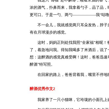
我这只“馋猫”还不解馋，顺着米酒的香
浓的酒气，扑鼻而来，我拿着勺子，品了品，
更可口。于是一勺、两勺——————我“咕噜
不一会儿，我就感觉两只耳朵发热，脖子
有在月球漫步的感觉。
这时，妈妈正到处找我照“全家福”相呢
了，着急地问我。得知我喝多了米酒后，说了
想：这醉酒的感觉真难受啊！这时，爸爸迅速举
醉酒”特写照。
在回家的路上，爸爸背着我，嘴里不停地唠
醉酒优秀作文2
我家养了一只小猫咪，它玲珑的小面孔上