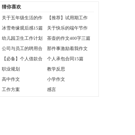
得体会3篇
猜你喜欢
关于五年级生活的作
【推荐】试用期工作
文汇编6篇
总结范文锦集五篇
冰雪奇缘观后感15篇
关于快乐的端午节作
文100字3篇
幼儿园卫生工作计划
茶壶的作文400字三篇
公司与员工的聘用合
那件事激励着我作文
同范本
集锦6篇
【必备】个人借款合
个人承包合同15篇
同集合5篇
职业规划
教学反思
高中作文
小学作文
工作方案
感言