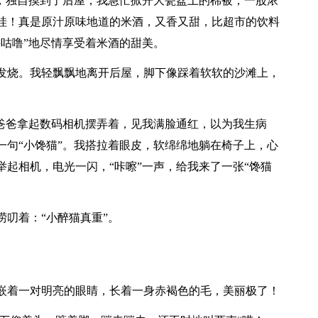
气，独自摸到了后屋，我急忙掀开大瓷盆上的棉被，一股浓
哇！真是原汁原味地道的米酒，又香又甜，比超市的饮料
咕噜”地尽情享受着米酒的甜美。
发烧。我轻飘飘地离开后屋，脚下像踩着软软的沙滩上，
！爸爸拿起数码相机摆弄着，见我满脸通红，以为我生病
一句“小馋猫”。我搭拉着眼皮，软绵绵地躺在椅子上，心
起相机，电光一闪，“咔嚓”一声，给我来了一张“馋猫
叨着：“小醉猫真重”。
嵌着一对明亮的眼睛，长着一身赤褐色的毛，美丽极了！