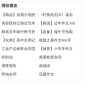
合同范本
文700字锦集6篇
猜你喜欢
【精品】自我介绍的
《钓鱼的启示》读后
作文300字集合六篇
感合集15篇
美容院转让协议范本
【精选】过年作文300
字3篇
精选五年级中秋节的
【必备】端午节包粽
作文集锦8篇
子的作文100字集合5
【实用】高中生周记
校园之晨作文800字
篇
集锦8篇
（精选8篇）
工业产品销售合同范
【推荐】小学学作文
本4篇
400字合集9篇
辞职信
房屋租赁合同
调查报告
祝福语
劳动合同
话题作文