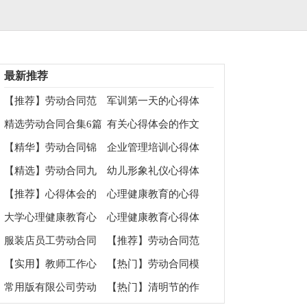
最新推荐
【推荐】劳动合同范
军训第一天的心得体
文汇编7篇
会
精选劳动合同合集6篇
有关心得体会的作文
300字集锦十篇
【精华】劳动合同锦
企业管理培训心得体
集九篇
会15篇
【精选】劳动合同九
幼儿形象礼仪心得体
篇
会
【推荐】心得体会的
心理健康教育的心得
作文300字锦集六篇
体会
大学心理健康教育心
心理健康教育心得体
得体会
会15篇
服装店员工劳动合同
【推荐】劳动合同范
范本
文汇编6篇
【实用】教师工作心
【热门】劳动合同模
得体会汇编八篇
板锦集6篇
常用版有限公司劳动
【热门】清明节的作