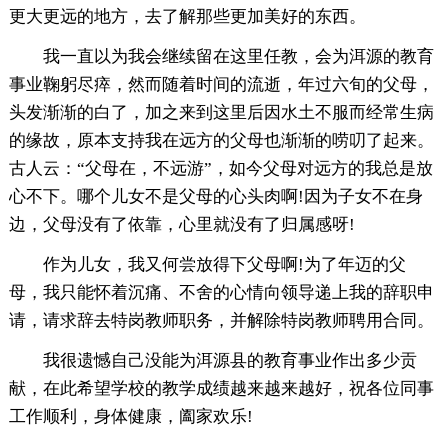
更大更远的地方，去了解那些更加美好的东西。
我一直以为我会继续留在这里任教，会为洱源的教育
事业鞠躬尽瘁，然而随着时间的流逝，年过六旬的父母，
头发渐渐的白了，加之来到这里后因水土不服而经常生病
的缘故，原本支持我在远方的父母也渐渐的唠叨了起来。
古人云：“父母在，不远游”，如今父母对远方的我总是放
心不下。哪个儿女不是父母的心头肉啊!因为子女不在身
边，父母没有了依靠，心里就没有了归属感呀!
作为儿女，我又何尝放得下父母啊!为了年迈的父
母，我只能怀着沉痛、不舍的心情向领导递上我的辞职申
请，请求辞去特岗教师职务，并解除特岗教师聘用合同。
我很遗憾自己没能为洱源县的教育事业作出多少贡
献，在此希望学校的教学成绩越来越来越好，祝各位同事
工作顺利，身体健康，阖家欢乐!