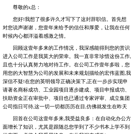
尊敬的x总：
您好!我想了很多许久才写下了这封辞职信。首先想
对您说声谢谢，您壹年来给予的信任和厚爱，让我在任何
时候内心都洋溢着感激之情。
回顾这壹年多来的工作情况，我深感能得到您的赏识
进入公司工作是我莫大的荣幸。我一直非常珍惜这份工作,
且也十分认真努力地对待工作。在公司工作壹年多啦，您
用您的大智慧为公司的发展和未来规划描绘的宏伟蓝图,我
深信不疑!在您的英明领导正确决策下,正在一步步实现申
请著名商标成功、工业园项目逐步建成、项目申报成功、
扶助资金正在审批中、项目也已通过专家评审、成立集团
公司指日可待,这一切一切都历历在目,仿佛就发生在昨天
回首在公司这壹年多来,我受益良多：在自动化办公方
面增长了知识，尤其是跟随总您学到了不少书本上学不到