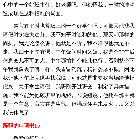
心中的一个好班主任，好老师吧。但都怪我，一时的冲动
造成现在这种糟糕的局面。
赵宝辉平时也算班上的一个好学生吧，可那天他找我
请假时实在太过分。我不知平时随和的他，那天却那样的
固执。我无论怎么讲，他就是不听，我不准假他就是不
走。我由于下午有课，中午饭间时间又短，我是个非午后
休息会儿不可的人。中午哪怕打个盹儿也行，否则整个下
午我就象丢了魂一样，头昏昏沉沉，精神萎靡不振。因此
我让他下午上完课再找我说，可他就是非要我当场给他批
假条。关于学生请假，我班刚开过班会，制定了具体措
施，我不能为他破班里的规矩。长说短说，他耗在那里就
是一个主意，我实在是生气。但强压住并未发火，后又以
我该休息了，
辞职的申请书10
敬爱的领导：