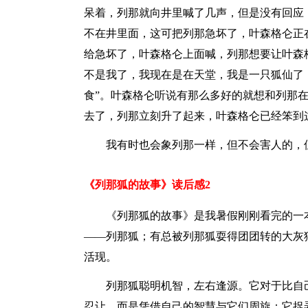
呆着，列那就向井里喊了几声，但是没有回应
不在井里面，这可把列那急坏了，叶森格仑正
给急坏了，叶森格仑上面喊，列那想要让叶森
不是我了，我现在是在天堂，我是一只狐仙了
食”。叶森格仑听说有那么多好的就想和列那
去了，列那立刻升了起来，叶森格仑已经笨到
我有时也会象列那一样，但不会害人的，
《列那狐的故事》读后感2
《列那狐的故事》是我暑假刚刚看完的一
――列那狐；有总被列那狐耍得团团转的大灰
活现。
列那狐聪明机智，左右逢源。它对于比自
忍让，而是凭借自己的智慧与它们周旋：它捉