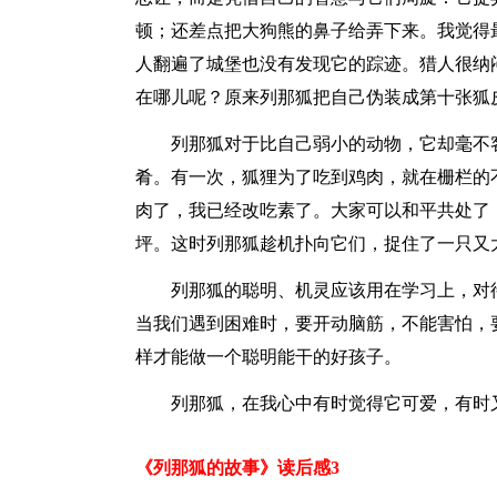
顿；还差点把大狗熊的鼻子给弄下来。我觉得
人翻遍了城堡也没有发现它的踪迹。猎人很纳
在哪儿呢？原来列那狐把自己伪装成第十张狐
列那狐对于比自己弱小的动物，它却毫不
肴。有一次，狐狸为了吃到鸡肉，就在栅栏的
肉了，我已经改吃素了。大家可以和平共处了
坪。这时列那狐趁机扑向它们，捉住了一只又
列那狐的聪明、机灵应该用在学习上，对
当我们遇到困难时，要开动脑筋，不能害怕，
样才能做一个聪明能干的好孩子。
列那狐，在我心中有时觉得它可爱，有时
《列那狐的故事》读后感3