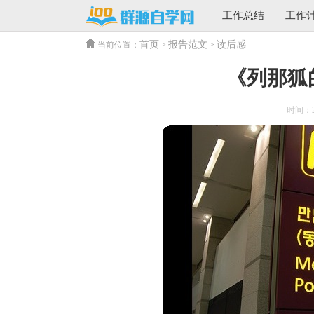
工作总结
工作
首页
报告范文
读后感
当前位置：
>
>
《列那狐
时间：202