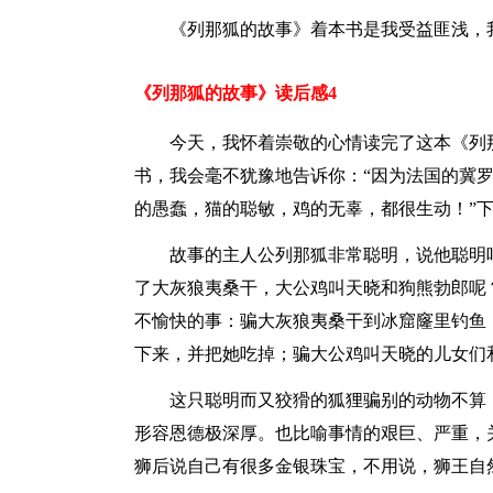
《列那狐的故事》着本书是我受益匪浅，
《列那狐的故事》读后感4
今天，我怀着崇敬的心情读完了这本《列
书，我会毫不犹豫地告诉你：“因为法国的冀
的愚蠢，猫的聪敏，鸡的无辜，都很生动！”
故事的主人公列那狐非常聪明，说他聪明
了大灰狼夷桑干，大公鸡叫天晓和狗熊勃郎呢
不愉快的事：骗大灰狼夷桑干到冰窟窿里钓鱼
下来，并把她吃掉；骗大公鸡叫天晓的儿女们
这只聪明而又狡猾的狐狸骗别的动物不算，
形容恩德极深厚。也比喻事情的艰巨、严重，
狮后说自己有很多金银珠宝，不用说，狮王自