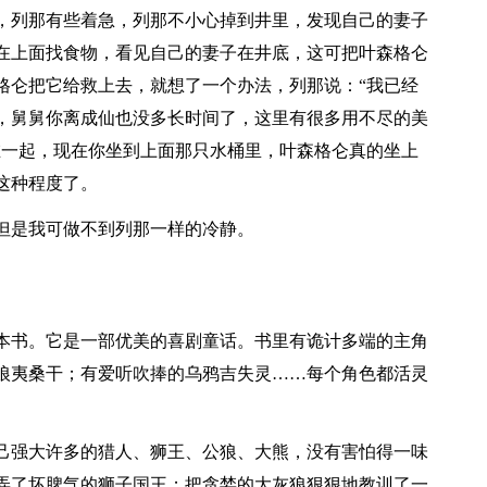
，列那有些着急，列那不小心掉到井里，发现自己的妻子
在上面找食物，看见自己的妻子在井底，这可把叶森格仑
格仑把它给救上去，就想了一个办法，列那说：“我已经
，舅舅你离成仙也没多长时间了，这里有很多用不尽的美
在一起，现在你坐到上面那只水桶里，叶森格仑真的坐上
这种程度了。
但是我可做不到列那一样的冷静。
本书。它是一部优美的喜剧童话。书里有诡计多端的主角
狼夷桑干；有爱听吹捧的乌鸦吉失灵……每个角色都活灵
己强大许多的猎人、狮王、公狼、大熊，没有害怕得一味
弄了坏脾气的狮子国王；把贪婪的大灰狼狠狠地教训了一