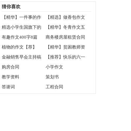
文汇编7篇
会
猜你喜欢
【精华】一件事的作
【精选】做香包作文
文300字集锦六篇
300字四篇
精选小学生国旗下的
【精华】冬青作文五
演讲稿四篇
篇
有趣作文400字8篇
商务楼房屋租赁合同
植物的作文【荐】
【精华】贫困教师资
助申请书三篇
金融销售早会主持稿
【推荐】快乐的六一
儿童节作文100字集锦
购房合同
小学作文
八篇
教学资料
策划书
答谢词
工程合同