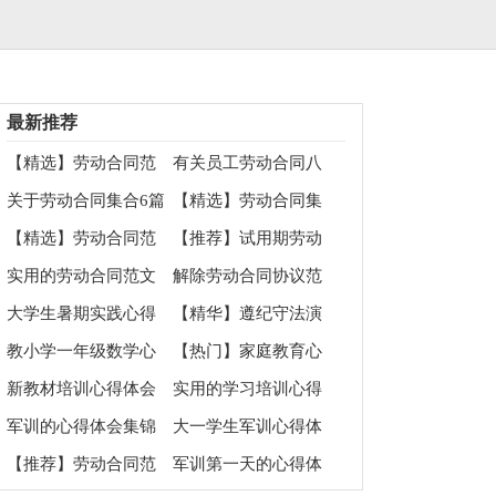
最新推荐
【精选】劳动合同范
有关员工劳动合同八
文6篇
篇
关于劳动合同集合6篇
【精选】劳动合同集
合七篇
【精选】劳动合同范
【推荐】试用期劳动
文合集3篇
合同三篇
实用的劳动合同范文
解除劳动合同协议范
集锦7篇
本6篇
大学生暑期实践心得
【精华】遵纪守法演
体会
讲稿模板集锦5篇
教小学一年级数学心
【热门】家庭教育心
得体会
得体会模板汇编十篇
新教材培训心得体会
实用的学习培训心得
体会集锦八篇
军训的心得体会集锦
大一学生军训心得体
15篇
会10篇
【推荐】劳动合同范
军训第一天的心得体