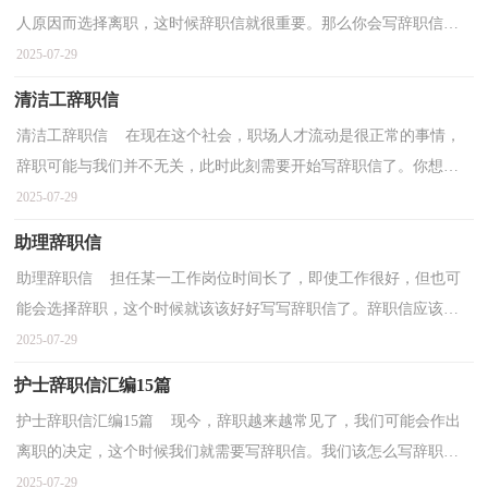
人原因而选择离职，这时候辞职信就很重要。那么你会写辞职信
吗？下面是小编精心整理的护士辞职信，供大家参考借鉴，希...
2025-07-29
清洁工辞职信
清洁工辞职信 在现在这个社会，职场人才流动是很正常的事情，
辞职可能与我们并不无关，此时此刻需要开始写辞职信了。你想知
道辞职信怎么写吗？下面是小编精心整理的清洁工辞职信...
2025-07-29
助理辞职信
助理辞职信 担任某一工作岗位时间长了，即使工作很好，但也可
能会选择辞职，这个时候就该该好好写写辞职信了。辞职信应该包
括什么内容?下面是小编为大家收集的助理辞职信，仅供...
2025-07-29
护士辞职信汇编15篇
护士辞职信汇编15篇 现今，辞职越来越常见了，我们可能会作出
离职的决定，这个时候我们就需要写辞职信。我们该怎么写辞职信
呢？以下是小编为大家整理的护士辞职信，欢迎阅读，希望大...
2025-07-29