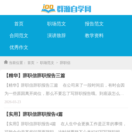
首页
职场范文
报告范文
合同范文
演讲致辞
教学资料
优秀作文
当前位置：
首页
>
职场范文
>
辞职信
【精华】辞职信辞职报告三篇
【精华】辞职信辞职报告三篇 在公司呆了一段时间后，有时会因
为一些原因离开岗位，那么不要忘了写辞职报告哦。到底该怎么写
辞职报告呢？以下是小编为大家整理的辞职信辞职报告...
2026-03-23
【实用】辞职信辞职报告4篇
【实用】辞职信辞职报告4篇 在人生中会更换工作是正常的事情，