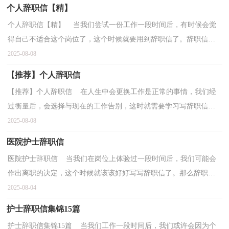
个人辞职信【精】
个人辞职信【精】 当我们尝试一份工作一段时间后，有时候会觉
得自己不适合这个岗位了，这个时候就要用到辞职信了。辞职信应
该包括什么内容?以下是小编整理的个人辞职信，供大...
2025-08-08
【推荐】个人辞职信
【推荐】个人辞职信 在人生中会更换工作是正常的事情，我们经
过衡量后，会选择与现在的工作告别，这时就需要学习写辞职信
吧。你想知道辞职信怎么写吗？以下是小编帮大家整理的个...
2025-08-08
医院护士辞职信
医院护士辞职信 当我们在岗位上体验过一段时间后，我们可能会
作出离职的决定，这个时候就该该好好写写辞职信了。那么辞职信
应该包括什么内容呢？下面是小编整理的医院护士辞职...
2025-08-04
护士辞职信集锦15篇
护士辞职信集锦15篇 当我们工作一段时间后，我们或许会因为个