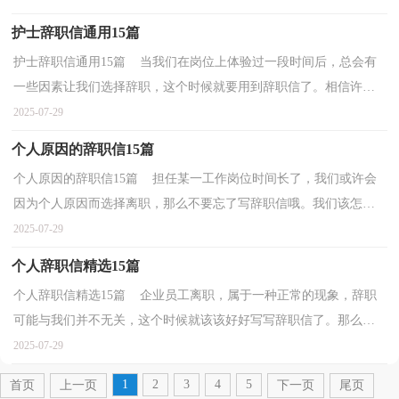
护士辞职信通用15篇
护士辞职信通用15篇 当我们在岗位上体验过一段时间后，总会有
一些因素让我们选择辞职，这个时候就要用到辞职信了。相信许多
人会觉得辞职信很难写吧，下面是小编精心整理的护士...
2025-07-29
个人原因的辞职信15篇
个人原因的辞职信15篇 担任某一工作岗位时间长了，我们或许会
因为个人原因而选择离职，那么不要忘了写辞职信哦。我们该怎么
写辞职信呢？下面是小编精心整理的个人原因的辞职信...
2025-07-29
个人辞职信精选15篇
个人辞职信精选15篇 企业员工离职，属于一种正常的现象，辞职
可能与我们并不无关，这个时候就该该好好写写辞职信了。那么辞
职信里该包含哪些内容呢？下面是小编整理的个人辞职信...
2025-07-29
1
2
3
4
5
首页
上一页
下一页
尾页