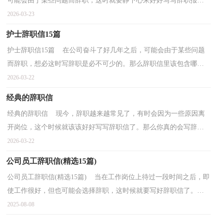
可能会由于某些问题而辞职，这时就要静下心来好好写写辞职报告
了。相信许多人会觉得辞职报告很难写吧，以下是小...
2026-03-23
护士辞职信15篇
护士辞职信15篇 在公司奋斗了好几年之后，可能会由于某些问题
而辞职，想必这时写辞职是必不可少的。那么辞职信里该包含哪些
内容呢？以下是小编收集整理的护士辞职信，供大家参考...
2026-03-22
经典的辞职信
经典的辞职信 现今，辞职越来越常见了，有时会因为一些原因离
开岗位，这个时候就该该好好写写辞职信了。那么你真的会写辞职
信吗？以下是小编整理的经典的辞职信，希望能够帮助到大...
2026-03-22
公司员工辞职信(精选15篇)
公司员工辞职信(精选15篇) 当在工作岗位上待过一段时间之后，即
使工作很好，但也可能会选择辞职，这时候就要写好辞职信了。我
们该怎么去写辞职信呢？以下是小编帮大家整理的公司...
2025-08-08