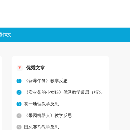
秀作文
优秀文章
Y
《营养午餐》教学反思
1
《卖火柴的小女孩》优秀教学反思（精选
2
初一地理教学反思
3
8篇）
《果园机器人》教学反思
4
田忌赛马教学反思
5