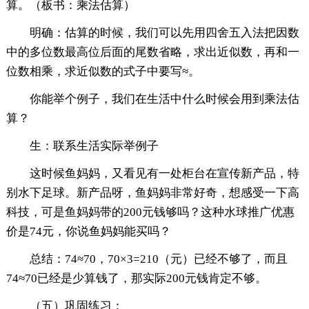
算。（板书：乘法估算）
明确：估算的时候，我们可以先用四舍五入法把因数
中的多位数最高位后面的尾数省略，求出近似数，再和一
位数相乘，求近似数的式子中要写≈。
你能举个例子，我们在生活中什么时候会用到乘法估
算？
生：联系生活实际举例子
这时候鱼妈妈，又看见有一处柜台在宣传新产品，特
别水下足球。新产品呀，鱼妈妈非常好奇，想感受一下高
科技，可是鱼妈妈带的200元钱够吗？这种水球推广优惠
价是74元，你说鱼妈妈能买吗？
总结：74≈70，70×3=210（元）已经不够了，而且
74≈70已经是少算钱了，那实际200元钱肯定不够。
（五）巩固练习：