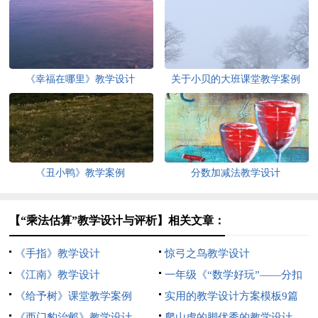
《幸福在哪里》教学设计
关于小贝的大班课堂教学案例
《丑小鸭》教学案例
分数加减法教学设计
【“乘法估算”教学设计与评析】相关文章：
《手指》教学设计
惊弓之鸟教学设计
《江南》教学设计
一年级《“数学好玩”——分扣
《给予树》课堂教学案例
子》教学设计
实用的教学设计方案模板9篇
《西门豹治邺》教学设计
爬山虎的脚优秀的教学设计