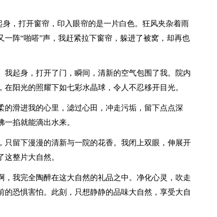
，起身，打开窗帘，印入眼帘的是一片白色。狂风夹杂着雨
又一阵“啪嗒”声，我赶紧拉下窗帘，躲进了被窝，却再也
。我起身，打开了门，瞬间，清新的空气包围了我。院内
，在阳光的照耀下如七彩水晶球，令人不忍移开目光。
柔的滑进我的心里，滤过心田，冲走污垢，留下点点深
佛一掐就能滴出水来。
，只留下漫漫的清新与一院的花香。我闭上双眼，伸展开
了这整片大自然。
啊，我完全陶醉在这大自然的礼品之中。净化心灵，吹走
前的恐惧害怕。此刻，只想静静的品味大自然，享受大自