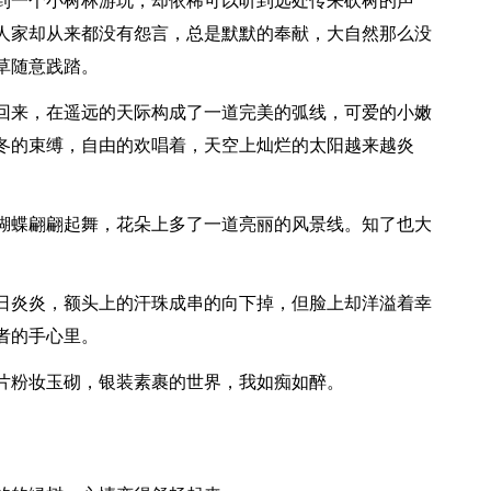
到一个小树林游玩，却依稀可以听到远处传来砍树的声
人家却从来都没有怨言，总是默默的奉献，大自然那么没
草随意践踏。
回来，在遥远的天际构成了一道完美的弧线，可爱的小嫩
冬的束缚，自由的欢唱着，天空上灿烂的太阳越来越炎
蝴蝶翩翩起舞，花朵上多了一道亮丽的风景线。知了也大
日炎炎，额头上的汗珠成串的向下掉，但脸上却洋溢着幸
者的手心里。
片粉妆玉砌，银装素裹的世界，我如痴如醉。