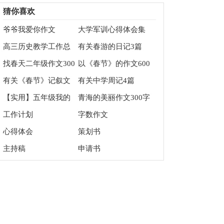
篇
猜你喜欢
爷爷我爱你作文
大学军训心得体会集
合15篇
高三历史教学工作总
有关春游的日记3篇
结
找春天二年级作文300
以《春节》的作文600
字汇总十篇
字5篇
有关《春节》记叙文
有关中学周记4篇
作文600字集锦九篇
【实用】五年级我的
青海的美丽作文300字
作文集合五篇
9篇
工作计划
字数作文
心得体会
策划书
主持稿
申请书