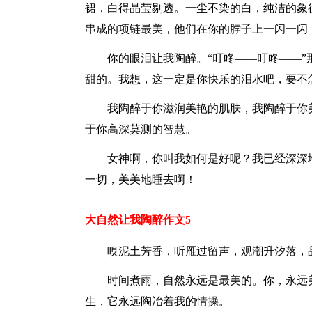
裙，白得晶莹剔透。一尘不染的白，纯洁的象
串成的项链最美，他们在你的脖子上一闪一闪
你的眼泪让我陶醉。“叮咚——叮咚——
甜的。我想，这一定是你快乐的泪水吧，要不
我陶醉于你滋润美艳的肌肤，我陶醉于你
于你高深莫测的智慧。
女神啊，你叫我如何是好呢？我已经深深
一切，美美地睡去啊！
大自然让我陶醉作文5
嗅泥土芳香，听雁过留声，观潮升汐落，
时间煮雨，自然永远是最美的。你，永远
生，它永远陶冶着我的情操。