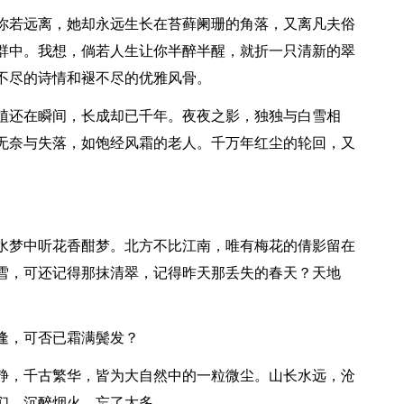
你若远离，她却永远生长在苔藓阑珊的角落，又离凡夫俗
群中。我想，倘若人生让你半醉半醒，就折一只清新的翠
不尽的诗情和褪不尽的优雅风骨。
植还在瞬间，长成却已千年。夜夜之影，独独与白雪相
无奈与失落，如饱经风霜的老人。千万年红尘的轮回，又
水梦中听花香酣梦。北方不比江南，唯有梅花的倩影留在
雪，可还记得那抹清翠，记得昨天那丢失的春天？天地
逢，可否已霜满鬓发？
静，千古繁华，皆为大自然中的一粒微尘。山长水远，沧
们，沉醉烟火，忘了太多。