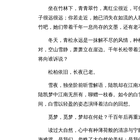
坐在竹林下，青青翠竹，离红尘很近，可
子很远很远；你若走近，她已消失在如流的人
竹吧，她们带着千年一息尚存的文墨，还有老
冬天，青松永远是一抹解不尽的风情，种
对，空山雪静，萧萧立在崖边。千年长松带着
将向谁诉说？
松柏依旧，长夜已老。
雪夜，独坐阶前听雪解语，陆凯却在江南
陆凯梦中江南无所有，聊赠一枝春。如今的白
间，白雪以轻盈的姿态演绎着洁白的回想。
觅梦，觅梦，梦却在何处？千百年后再重
读过大自然，心中有种薄荷般的清凉与宁
海难渡，是我们，忽略了大自然的美好；是我