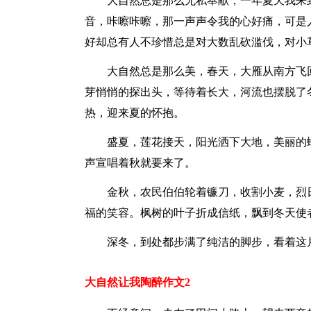
大自然总是那么无私奉献，一年夏天我来
音，咔嚓咔嚓，那一声声令我的心好痛，可是
好却总有人不珍惜总是对大数乱砍滥伐，对小
大自然总是那么美，春天，大雁从南方飞
芽悄悄的探出头，等待着长大，河流也摆脱了
热，迎来夏的怀抱。
盛夏，莲花接天，阳光洒下大地，美丽的
声宣唱着秋就要来了。
金秋，农民伯伯轮着镰刀，收割小麦，烈
福的笑容。枫树的叶子折成信纸，飘到冬天使
深冬，到处都步满了纯洁的脚步，看着这
大自然让我陶醉作文2