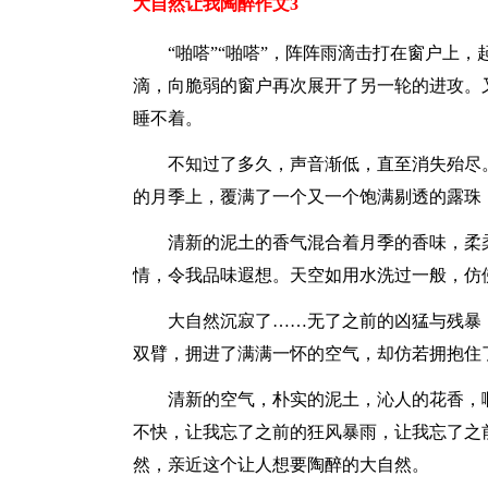
大自然让我陶醉作文3
“啪嗒”“啪嗒”，阵阵雨滴击打在窗户上
滴，向脆弱的窗户再次展开了另一轮的进攻。
睡不着。
不知过了多久，声音渐低，直至消失殆尽
的月季上，覆满了一个又一个饱满剔透的露珠
清新的泥土的香气混合着月季的香味，柔
情，令我品味遐想。天空如用水洗过一般，仿
大自然沉寂了……无了之前的凶猛与残暴
双臂，拥进了满满一怀的空气，却仿若拥抱住
清新的空气，朴实的泥土，沁人的花香，
不快，让我忘了之前的狂风暴雨，让我忘了之
然，亲近这个让人想要陶醉的大自然。