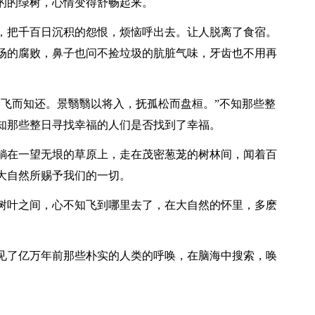
的的绿树，心情变得舒畅起来。
，把千百日沉积的怨恨，烦恼呼出去。让人脱离了食宿。
场的腐败，鼻子也问不捡垃圾的肮脏气味，牙齿也不用再
倦飞而知还。景翳翳以将入，抚孤松而盘桓。”不知那些整
知那些整日寻找幸福的人们是否找到了幸福。
躺在一望无垠的草原上，走在茂密葱茏的树林间，闻着百
大自然所赐予我们的一切。
树叶之间，心不知飞到哪里去了，在大自然的怀里，多麽
见了亿万年前那些朴实的人类的呼唤，在脑海中搜索，唤