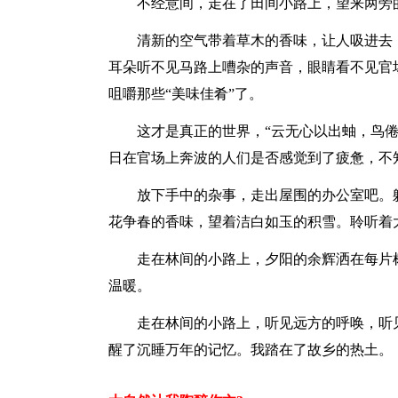
不经意间，走在了田间小路上，望来两旁
清新的空气带着草木的香味，让人吸进去
耳朵听不见马路上嘈杂的声音，眼睛看不见官
咀嚼那些“美味佳肴”了。
这才是真正的世界，“云无心以出蚰，鸟
日在官场上奔波的人们是否感觉到了疲惫，不
放下手中的杂事，走出屋围的办公室吧。
花争春的香味，望着洁白如玉的积雪。聆听着
走在林间的小路上，夕阳的余辉洒在每片
温暖。
走在林间的小路上，听见远方的呼唤，听
醒了沉睡万年的记忆。我踏在了故乡的热土。