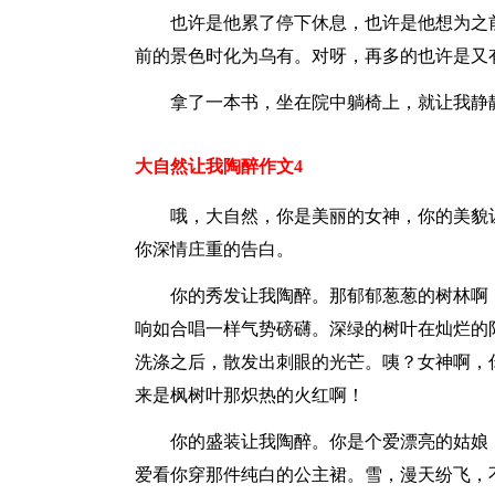
也许是他累了停下休息，也许是他想为之
前的景色时化为乌有。对呀，再多的也许是又
拿了一本书，坐在院中躺椅上，就让我静
大自然让我陶醉作文4
哦，大自然，你是美丽的女神，你的美貌
你深情庄重的告白。
你的秀发让我陶醉。那郁郁葱葱的树林啊
响如合唱一样气势磅礴。深绿的树叶在灿烂的
洗涤之后，散发出刺眼的光芒。咦？女神啊，
来是枫树叶那炽热的火红啊！
你的盛装让我陶醉。你是个爱漂亮的姑娘
爱看你穿那件纯白的公主裙。雪，漫天纷飞，