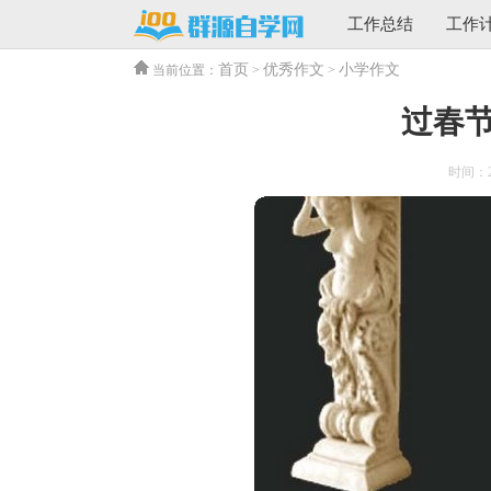
工作总结
工作
首页
优秀作文
小学作文
当前位置：
>
>
过春
时间：202