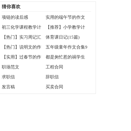
协议书4篇
板汇总6篇
猜你喜欢
项链的读后感
实用的端午节的作文
200字八篇
初三化学课程教学计
【推荐】小学教学计
划
划音乐范文汇总五篇
【热门】实习周记汇
体育课日记(15篇)
总五篇
【热门】说明文的作
五年级童年作文合集9
文集合7篇
篇
【实用】过春节的作
都是匆忙惹的祸学生
文500字7篇
优秀作文
职场范文
工程合同
求职信
辞职信
发言稿
买卖合同