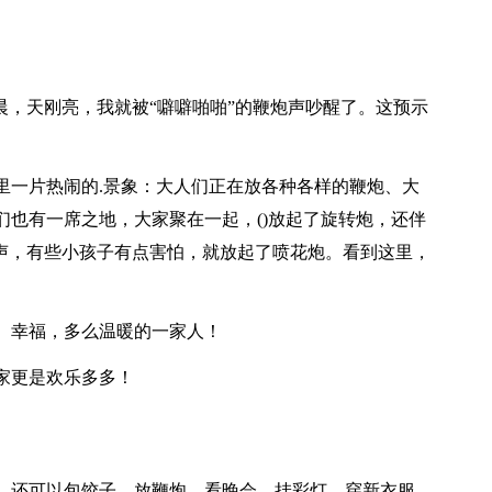
晨，天刚亮，我就被“噼噼啪啪”的鞭炮声吵醒了。这预示
里一片热闹的.景象：大人们正在放各种各样的鞭炮、大
也有一席之地，大家聚在一起，()放起了旋转炮，还伴
响声，有些小孩子有点害怕，就放起了喷花炮。看到这里，
、幸福，多么温暖的一家人！
家更是欢乐多多！
，还可以包饺子、放鞭炮、看晚会、挂彩灯、穿新衣服。