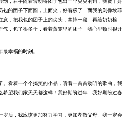
转动，右手随着转动将团子包出一个尖尖的角，我费了好
奶包的团子下面圆，上面尖，好看极了，而我的则像埃菲
注意，把我包的团子上的尖头，拿掉一段，再给奶奶检
作气，包了很多个，看着蒸笼里的团子，我心里顿时很开
年最幸福的时刻。
了。看着一个个搞笑的小品，听着一首首动听的歌曲，我
么希望我们家天天都这样！我好期盼过年，我好期盼过春
一岁后，我应该更加努力学习，更加孝敬父母。我一定会
。