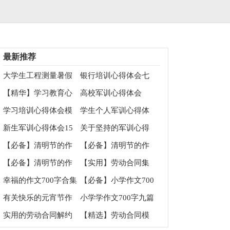
最新推荐
大学生工程测量暑假
银行培训心得体会七
实习心得体会
篇
【精华】学习教育心
高校军训心得体会
得体会范文汇编7篇
1000字
学习培训心得体会模
学生个人军训心得体
板集合八篇
会
新生军训心得体会15
关于坚持的军训心得
篇
体会
【必备】清明节的作
【必备】清明节的作
文700字集锦6篇
文100字集锦10篇
【必备】清明节的作
【实用】劳动合同集
文100字集锦九篇
合5篇
幸福的作文700字合集
【必备】小学作文700
九篇
字四篇
有关快乐的元宵节作
小学学作文700字九篇
文100字汇编9篇
实用的劳动合同解约
【精选】劳动合同模