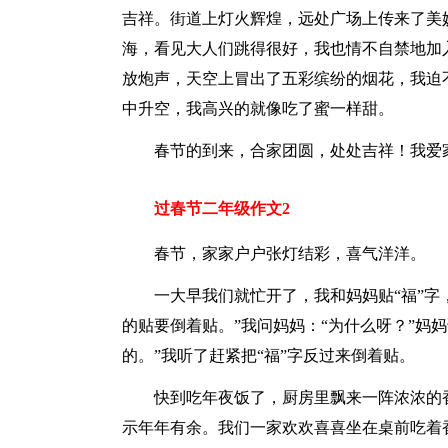
吉祥。街道上灯火辉煌，远处广场上传来了美
海，看见大人们跳得很好，我也情不自禁地加
放炮声，天空上冒出了五彩缤纷的烟花，我迫
中升空，我高兴的就像吃了蜜一样甜。
春节的到来，合家团圆，处处吉祥！我爱
过春节二年级作文2
春节，家家户户张灯结彩，喜气洋洋。
一大早我们就忙开了，我和妈妈贴“福”字
的贴要倒着贴。”我问妈妈：“为什么呀？”妈
的。”我听了赶紧把“福”字反过来倒着贴。
快到吃年夜饭了，厨房里飘来一阵浓浓的
示年年有余。我们一家欢欢喜喜坐在桌前吃着