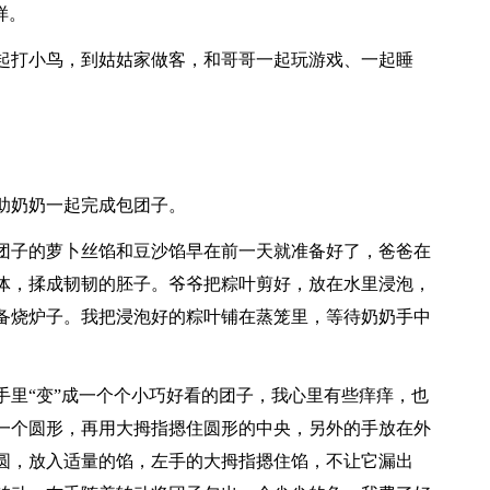
样。
起打小鸟，到姑姑家做客，和哥哥一起玩游戏、一起睡
助奶奶一起完成包团子。
团子的萝卜丝馅和豆沙馅早在前一天就准备好了，爸爸在
体，揉成韧韧的胚子。爷爷把粽叶剪好，放在水里浸泡，
备烧炉子。我把浸泡好的粽叶铺在蒸笼里，等待奶奶手中
手里“变”成一个个小巧好看的团子，我心里有些痒痒，也
一个圆形，再用大拇指摁住圆形的中央，另外的手放在外
圆，放入适量的馅，左手的大拇指摁住馅，不让它漏出