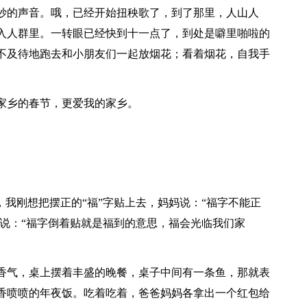
妙的声音。哦，已经开始扭秧歌了，到了那里，人山人
入人群里。一转眼已经快到十一点了，到处是噼里啪啦的
不及待地跑去和小朋友们一起放烟花；看着烟花，自我手
家乡的春节，更爱我的家乡。
，我刚想把摆正的“福”字贴上去，妈妈说：“福字不能正
妈说：“福字倒着贴就是福到的意思，福会光临我们家
香气，桌上摆着丰盛的晚餐，桌子中间有一条鱼，那就表
香喷喷的年夜饭。吃着吃着，爸爸妈妈各拿出一个红包给