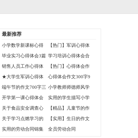
最新推荐
小学数学新课标心得
【热门】军训心得体
体会
会
毕业实习心得体会3篇
学习培训心得体会合
集10篇
销售人员工作心得体
【热门】心得体会作
会
文汇编5篇
★大学生军训心得体
心得体会作文300字9
会
篇
端午节的作文700字三
小学教师师德师风学
篇
习心得体会
开学第一课心得体会
实用的学生描写小学
（精选12篇）
的作文900字四篇
关于食品安全调查心
【精品】儿童节的作
得体会
文700字合集六篇
关于学习点燃学习的
【实用】生日的作文
动力的体会
700字8篇
实用的劳动合同锦集
全员劳动合同