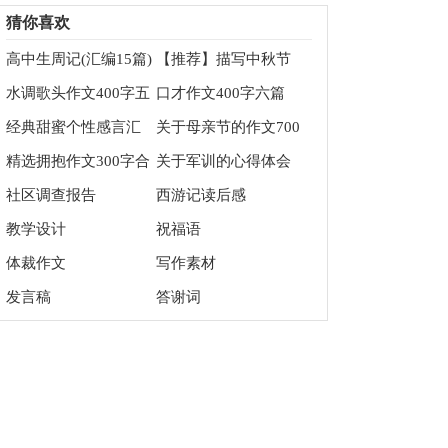
五篇
猜你喜欢
高中生周记(汇编15篇)
【推荐】描写中秋节
的作文200字3篇
水调歌头作文400字五
口才作文400字六篇
篇
经典甜蜜个性感言汇
关于母亲节的作文700
总90句精选
字锦集五篇
精选拥抱作文300字合
关于军训的心得体会
集九篇
社区调查报告
西游记读后感
教学设计
祝福语
体裁作文
写作素材
发言稿
答谢词