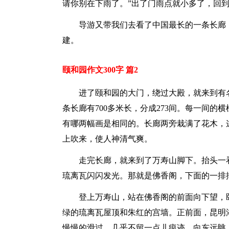
请你别在下雨了。”出了门雨点就小多了，回
导游又带我们去看了中国最长的一条长廊
建。
颐和园作文300字 篇2
进了颐和园的大门，绕过大殿，就来到有
条长廊有700多米长，分成273间。每一间
有哪两幅画是相同的。长廊两旁栽满了花木，
上吹来，使人神清气爽。
走完长廊，就来到了万寿山脚下。抬头一
琉离瓦闪闪发光。那就是佛香阁，下面的一排
登上万寿山，站在佛香阁的前面向下望，
绿的琉离瓦屋顶和朱红的宫墙。正前面，昆明
慢慢的滑过，几乎不留一点儿痕迹。向东远眺