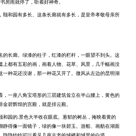
到书房雨就停了，听着好神奇。
，颐和园有多长、这条长廊就有多长，是皇帝孝敬母亲所
名的长廊。绿漆的柱子，红漆的栏杆，一眼望不到头。这
的横槛上都有五彩的画，画着人物、花草、风景，几千幅画没
这一种花还没谢，那一种花又开了。微风从左边的昆明湖
看，一座八角宝塔形的三层建筑耸立在半山腰上，黄色的
排金碧辉煌的宫殿，就是排云殿。
颐和园的.景色大半收在眼底。葱郁的树丛，掩映着黄的
湖静得像一面镜子，绿的像一块碧玉。游船、画舫在湖面
，隐隐约约可以看见几座古老的城楼和城里的白塔。