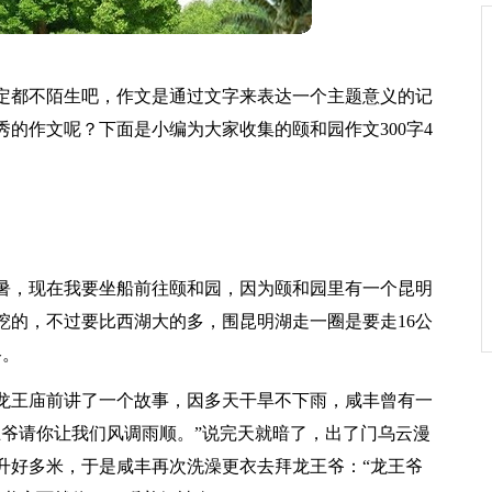
定都不陌生吧，作文是通过文字来表达一个主题意义的记
的作文呢？下面是小编为大家收集的颐和园作文300字4
暑，现在我要坐船前往颐和园，因为颐和园里有一个昆明
挖的，不过要比西湖大的多，围昆明湖走一圈是要走16公
路。
龙王庙前讲了一个故事，因多天干旱不下雨，咸丰曾有一
王爷请你让我们风调雨顺。”说完天就暗了，出了门乌云漫
升好多米，于是咸丰再次洗澡更衣去拜龙王爷：“龙王爷