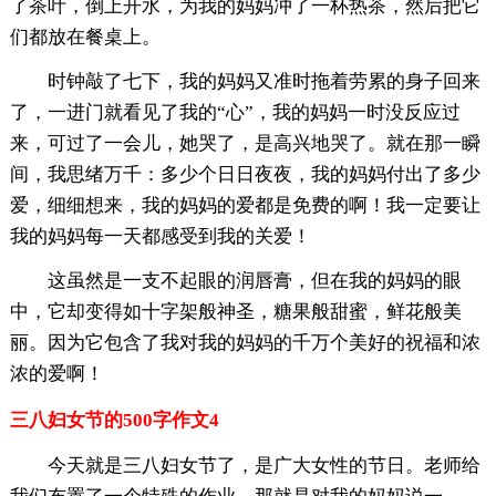
了茶叶，倒上开水，为我的妈妈冲了一杯热茶，然后把它
们都放在餐桌上。
时钟敲了七下，我的妈妈又准时拖着劳累的身子回来
了，一进门就看见了我的“心”，我的妈妈一时没反应过
来，可过了一会儿，她哭了，是高兴地哭了。就在那一瞬
间，我思绪万千：多少个日日夜夜，我的妈妈付出了多少
爱，细细想来，我的妈妈的爱都是免费的啊！我一定要让
我的妈妈每一天都感受到我的关爱！
这虽然是一支不起眼的润唇膏，但在我的妈妈的眼
中，它却变得如十字架般神圣，糖果般甜蜜，鲜花般美
丽。因为它包含了我对我的妈妈的千万个美好的祝福和浓
浓的爱啊！
三八妇女节的500字作文4
今天就是三八妇女节了，是广大女性的节日。老师给