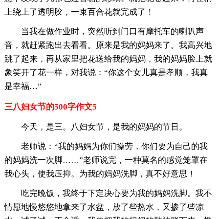
上绕上了透明胶，一束百合花就完成了！
当我在做作业时，突然听到门口有摩托车的喇叭声
音，就赶紧跑出去看看。原来是我的妈妈来了。我高兴地
跳了起来，再从家里把花送给我的妈妈，我的妈妈脸上就
象笑开了花一样，对我说：“你这个女儿真是孝顺，我真
是幸福…”
三八妇女节的500字作文5
今天，是三。八妇女节，是我的妈妈的节日。
老师说：“我的妈妈为你们操劳，你们要为自己的我
的妈妈洗一次脚……”老师说完，一种莫名的感觉笼罩在
我心头，使我压抑。为我的妈妈洗脚，真不好意思！
吃完晚饭，我终于下定决心要为我的妈妈洗脚。我不
情愿地慢悠悠地拿来了水盆，放了些热水，又掺了些凉