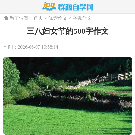
当前位置：
首页
>
优秀作文
>
字数作文
三八妇女节的500字作文
时间：2026-06-07 19:58:14