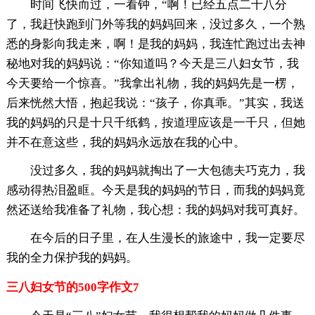
时间飞快而过，一看钟，“啊！已经五点二十八分
了，我赶快跑到门外等我的妈妈回来，没过多久，一个熟
悉的身影向我走来，啊！是我的妈妈，我连忙跑过出去神
秘地对我的妈妈说：“你知道吗？今天是三八妇女节，我
今天要给一个惊喜。”我拿出礼物，我的妈妈先是一楞，
后来恍然大悟，抱起我说：“孩子，你真乖。”其实，我送
我的妈妈的只是十只千纸鹤，按道理应该是一千只，但她
并不在意这些，我的妈妈永远放在我的心中。
没过多久，我的妈妈就掏出了一大包德夫巧克力，我
感动得热泪盈眶。今天是我的妈妈的节日，而我的妈妈竟
然还送给我准备了礼物，我心想：我的妈妈对我可真好。
在今后的日子里，在人生漫长的旅途中，我一定要尽
我的全力保护我的妈妈。
三八妇女节的500字作文7