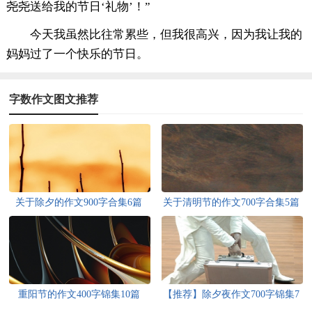
尧尧送给我的节日‘礼物’！”
今天我虽然比往常累些，但我很高兴，因为我让我的
妈妈过了一个快乐的节日。
字数作文图文推荐
关于除夕的作文900字合集6篇
关于清明节的作文700字合集5篇
重阳节的作文400字锦集10篇
【推荐】除夕夜作文700字锦集7