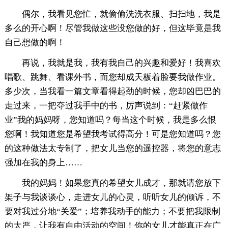
偶尔，我看见您忙，就偷偷洗洗衣服、扫扫地，我是
多么的开心啊！尽管我做这些没您做的好，但这毕竟是我
自己想做的啊！
再说，我就是我，我有我自己的兴趣和爱好！我喜欢
唱歌、跳舞、看课外书，而您却成天板着脸要我做作业。
多少次，当我看一篇文章看得起劲的时候，您却凶巴巴的
走过来，一把夺过我手中的书，厉声说到：“赶紧做作
业”我的妈妈呀，您知道吗？每当这个时候，我是多么恨
您啊！我知道您是希望我考试得高分！可是您知道吗？您
的这种做法太专制了，把女儿当您的遥控器，将您的意志
强加在我的身上……
我的妈妈！如果您真的希望女儿成才，那就请您放下
架子与我谈谈心，走进女儿的心灵，听听女儿的倾诉，不
要对我过分地“关爱”；培养我动手的能力；不要把我限制
的太严，让我有自由活动的空间！你的女儿才能真正在广