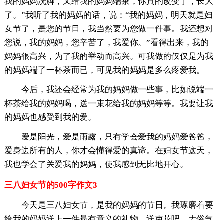
我的妈妈洗脚，又给我的妈妈端茶，你真的改变了，长大
了。”我听了我的妈妈的话，说：“我的妈妈，明天就是妇
女节了，是您的节日，我当然要为您做一件事。我还想对
您说，我的妈妈，您辛苦了，我爱你。”看得出来，我的
妈妈很高兴，为了我的举动而高兴。可我做的仅仅是为我
的妈妈端了一杯茶而已，可见我的妈妈是多么疼爱我。
今后，我还会经常为我的妈妈做一些事，比如说端一
杯茶给我的妈妈喝，送一束花给我的妈妈等等。我要让我
的妈妈也感受到我的爱。
爱是阳光，爱是雨露，只有学会爱我的妈妈爱爸爸，
爱身边所有的人，你才会懂得爱的真谛。在妇女节这天，
我也学会了关爱我的妈妈，使我感到无比地开心。
三八妇女节的500字作文3
今天是三八妇女节，是我的妈妈的节日。我琢磨着要
给我的妈妈送上一件最有意义的礼物。送束花吧，太俗气