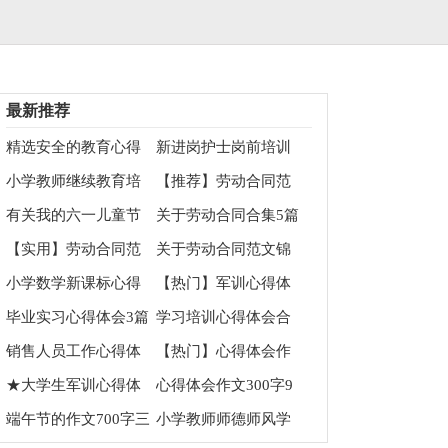
最新推荐
精选安全的教育心得
新进岗护士岗前培训
体会四篇
心得体会
小学教师继续教育培
【推荐】劳动合同范
训心得体会
文锦集十篇
有关我的六一儿童节
关于劳动合同合集5篇
作文700字合集5篇
【实用】劳动合同范
关于劳动合同范文锦
文集合六篇
集八篇
小学数学新课标心得
【热门】军训心得体
体会
会
毕业实习心得体会3篇
学习培训心得体会合
集10篇
销售人员工作心得体
【热门】心得体会作
会
文汇编5篇
★大学生军训心得体
心得体会作文300字9
会
篇
端午节的作文700字三
小学教师师德师风学