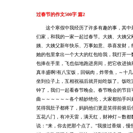
过春节的作文500字 篇2
这个寒假中我经历了许多有趣的事，其中
们家，和我的一家一起过春节。大姨、大姨父
姨、大姨父新年快乐、万事如意、恭喜发财，红
她的包里拿出一个大大的红包给我，我打开一数
包捧在手里，飞也似地跑进房间，把它收进抽
真丰盛啊!有八宝饭，回锅肉，炸带鱼，～十
坐到位子上，互相祝福后就开始吃饭了。饭吃
钟了，我们一起看春节晚会。春节晚会的节目
曲～～～～～～各个精妙绝伦，大家都拍手叫
笑得我肚子都疼了，妈妈他们更是笑得前俯后
五花八门，有冲天雷，满天红，财神灯～数都
说：“来，你去把那个点了。”我接过香烟，慢