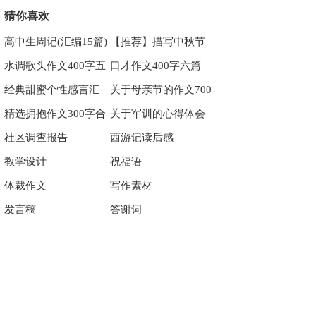
篇
习心得体会
猜你喜欢
高中生周记(汇编15篇)
【推荐】描写中秋节
的作文200字3篇
水调歌头作文400字五
口才作文400字六篇
篇
经典甜蜜个性感言汇
关于母亲节的作文700
总90句精选
字锦集五篇
精选拥抱作文300字合
关于军训的心得体会
集九篇
社区调查报告
西游记读后感
教学设计
祝福语
体裁作文
写作素材
发言稿
答谢词