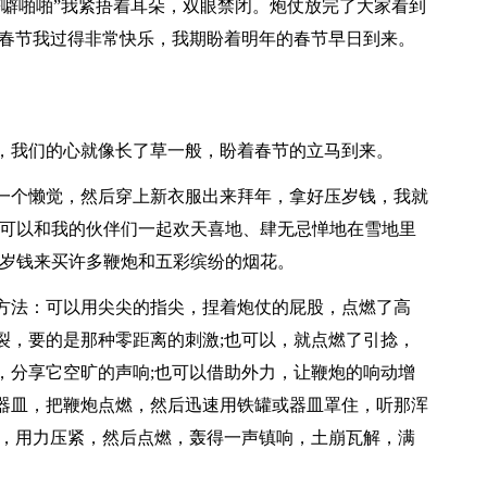
噼噼啪啪”我紧捂着耳朵，双眼禁闭。炮仗放完了大家看到
的春节我过得非常快乐，我期盼着明年的春节早日到来。
，我们的心就像长了草一般，盼着春节的立马到来。
一个懒觉，然后穿上新衣服出来拜年，拿好压岁钱，我就
就可以和我的伙伴们一起欢天喜地、肆无忌惮地在雪地里
压岁钱来买许多鞭炮和五彩缤纷的烟花。
方法：可以用尖尖的指尖，捏着炮仗的屁股，点燃了高
裂，要的是那种零距离的刺激;也可以，就点燃了引捻，
，分享它空旷的声响;也可以借助外力，让鞭炮的响动增
器皿，把鞭炮点燃，然后迅速用铁罐或器皿罩住，听那浑
里，用力压紧，然后点燃，轰得一声镇响，土崩瓦解，满