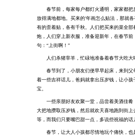
春节前，每家每户都灯火通明，家家都把
放得满地都地。买来的'年画怎么贴法，那就
有的歪着贴，各有千秋。人们把买来的菜全部
炮，人们穿上新衣服，准备迎新年，在春节前
句：“上街啊！”
人们杀猪宰羊，忙碌地准备着春节大吃大
春节到了，小朋友们便早早起床，来到父
着一些吉祥话儿，爸妈就拿出压岁钱，让小孩
宝。
一些亲朋好友欢聚一堂，品尝着美酒佳肴
大把地攒取压岁钱，然后就欢天喜地跑到街上
等，而我们只要嘴巴甜一点，多说些祝福的话
春节，让大人小孩都尽情地玩个痛快，也