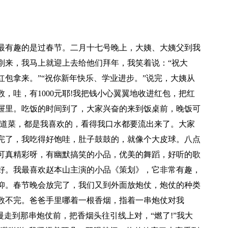
最有趣的是过春节。二月十七号晚上，大姨、大姨父到我
刚来，我马上就迎上去给他们拜年，我笑着说：“祝大
包拿来。”“祝你新年快乐、学业进步。”说完，大姨从
，哇，有1000元耶!我把钱小心翼翼地收进红包，把红
屉里。吃饭的时间到了，大家兴奋的来到饭桌前，晚饭可
几道菜，都是我喜欢的，看得我口水都要流出来了。大家
完了，我吃得好饱哇，肚子鼓鼓的，就像个大皮球。八点
可真精彩呀，有幽默搞笑的小品，优美的舞蹈，好听的歌
好。我最喜欢赵本山主演的小品《策划》，它非常有趣，
仰。春节晚会放完了，我们又到外面放炮仗，炮仗的种类
数不完。爸爸手里哪着一根香烟，指着一串炮仗对我
慢走到那串炮仗前，把香烟头往引线上对，“燃了!”我大