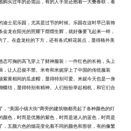
地购买过年的必需品，有的人手里还抱着一大叠春联，看
的迪士尼乐园，尤其是过节的时候。乐园在这时早已装饰
条金龙在阳光的照耀下熠熠生辉，就好像要飞起来一样，
过的了。在盘龙柱的下方，还有各式鲜花装点，显得格外美
憨态可掬的高飞穿上了财神服装：一件红色的长袍，头上
揖，让人忍俊不禁。米奇和米妮穿上了中国的传统服装
顶紫黄相间的瓜皮帽，显得特别可爱。米妮今天也是一身
蝴蝶结，显得特别有精神。人们纷纷举起相机，和它们合
了，“美国小镇大街”两旁的建筑物都亮起了各种颜色的灯
的颜色，时而是优雅的紫色，时而是迷人的蓝色，时而是
了，五颜六色的烟花变化着不同的颜色和形状，有的像繁