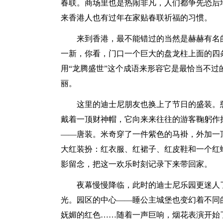
春联。商场里也是热闹非凡，人们都争先恐后
来香港人也有过年在家贴春联祈福的习惯。
来到香港，最不能错过的当然是赫赫有名
一新，你看，门口一个巨大的盘龙柱上面的四
用“龙腾盛世”这个成语来形容它是最恰当不
丽。
这里的迪士尼朋友也换上了节日的盛装。
戴着一顶财神帽，它向来来往往的游客鞠躬作
——唐装。米奇穿了一件紫色的马褂，外加一
大红装扮：红衣服、红裙子、红皮鞋和一个红
影留念，把这一欢乐时刻记录下来带回家。
夜幕慢慢降临，此时的迪士尼乐园更迷人
光。园区的中心——睡公主城堡也变幻着不同
妩媚的红色……随着一声巨响，烟花表演开始