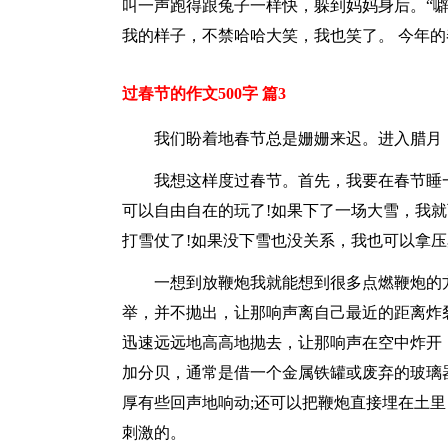
叫一声跑得跟兔子一样快，躲到妈妈身后。“
我的样子，不禁哈哈大笑，我也笑了。 今年
过春节的作文500字 篇3
我们盼着地春节总是姗姗来迟。进入腊月
我想这样度过春节。首先，我要在春节睡
可以自由自在的玩了!如果下了一场大雪，我
打雪仗了!如果没下雪也没关系，我也可以拿
一想到放鞭炮我就能想到很多点燃鞭炮的
举，并不抛出，让那响声离自己最近的距离炸
迅速远远地高高地抛去，让那响声在空中炸开
加分贝，通常是借一个金属铁罐或废弃的玻璃
厚有些回声地响动;还可以把鞭炮直接埋在土
刺激的。