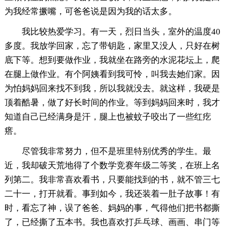
为我经常撅嘴，可爸爸说是因为我的话太多。
我比较热爱学习。有一天，烈日当头，室外的温度40
多度。我放学回家，忘了带钥匙，家里又没人，只好在树
底下等。想到要做作业，我就坐在路旁的水泥花坛上，爬
在腿上做作业。有个阿姨看到我可怜，叫我去她们家。因
为怕妈妈回来找不到我，所以我就没去。就这样，我硬是
顶着酷暑，做了好长时间的作业。等到妈妈回来时，我才
知道自己已经满身是汗，腿上也被蚊子咬出了一些红疙
瘩。
尽管我非常努力，但不是班里特别优秀的学生。最
近，我却破天荒地得了个数学竞赛年级二等奖，在班上名
列第二。我非常喜欢看书，只要能找到的书，就不管三七
二十一，打开就看。事到如今，我还装着一肚子故事！有
时，看忘了神，误了爸爸、妈妈的事，气得他们把书都撕
了，已经撕了五本书。我也喜欢打乒乓球、画画、串门等