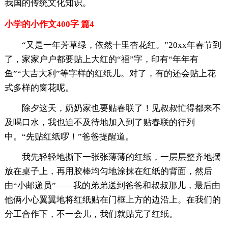
我国的传统文化知识。
小学的小作文400字 篇4
“又是一年芳草绿，依然十里杏花红。”20xx年春节到
了，家家户户都要贴上大红的“福”字，印有“年年有
鱼”“大吉大利”等字样的红纸儿。对了，有的还会贴上花
式多样的窗花呢。
除夕这天，奶奶家也要贴春联了！见叔叔忙得都来不
及喝口水，我也迫不及待地加入到了贴春联的行列
中。“先贴红纸啰！”爸爸提醒道。
我先轻轻地撕下一张张薄薄的红纸，一层层整齐地摆
放在桌子上，再用胶棒均匀地涂抹在红纸的背面，然后
由“小邮递员”——我的弟弟送到爸爸和叔叔那儿，最后由
他俩小心翼翼地将红纸贴在门框上方的边沿上。在我们的
分工合作下，不一会儿，我们就贴完了红纸。