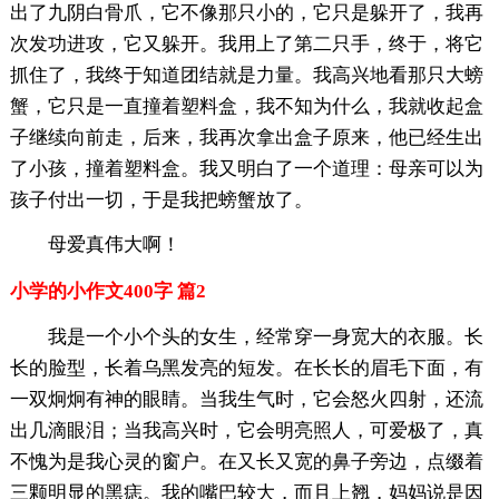
出了九阴白骨爪，它不像那只小的，它只是躲开了，我再
次发功进攻，它又躲开。我用上了第二只手，终于，将它
抓住了，我终于知道团结就是力量。我高兴地看那只大螃
蟹，它只是一直撞着塑料盒，我不知为什么，我就收起盒
子继续向前走，后来，我再次拿出盒子原来，他已经生出
了小孩，撞着塑料盒。我又明白了一个道理：母亲可以为
孩子付出一切，于是我把螃蟹放了。
母爱真伟大啊！
小学的小作文400字 篇2
我是一个小个头的女生，经常穿一身宽大的衣服。长
长的脸型，长着乌黑发亮的短发。在长长的眉毛下面，有
一双炯炯有神的眼睛。当我生气时，它会怒火四射，还流
出几滴眼泪；当我高兴时，它会明亮照人，可爱极了，真
不愧为是我心灵的窗户。在又长又宽的鼻子旁边，点缀着
三颗明显的黑痣。我的嘴巴较大，而且上翘，妈妈说是因