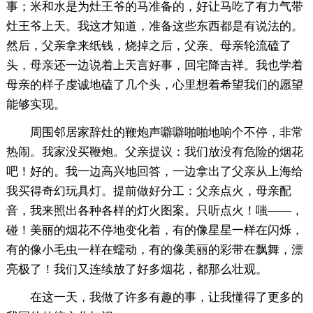
事；米和水是为灶王爷的马准备的，好让马吃了有力气带
灶王爷上天。我这才知道，准备这些东西都是有说法的。
然后，父亲拿来纸钱，烧掉之后，父亲、母亲轮流磕了
头，母亲还一边说着上天言好事，回宅降吉祥。我也学着
母亲的样子虔诚地磕了几个头，心里想着希望我们的愿望
能够实现。
周围邻居家辞灶的鞭炮声噼噼啪啪地响个不停，非常
热闹。我家没买鞭炮。父亲提议：我们放没有危险的烟花
吧！好的。我一边高兴地回答，一边拿出了父亲从上海给
我买得奇幻玩具灯。提前做好分工：父亲点火，母亲配
音，我来照出各种各样的灯火图案。只听点火！嗤——，
碰！美丽的烟花不停地变化着，有的像星星一样在闪烁，
有的像小毛虫一样在蠕动，有的像美丽的彩带在飘舞，漂
亮极了！我们又连续放了好多烟花，都那么壮观。
在这一天，我做了许多有趣的事，让我懂得了更多的