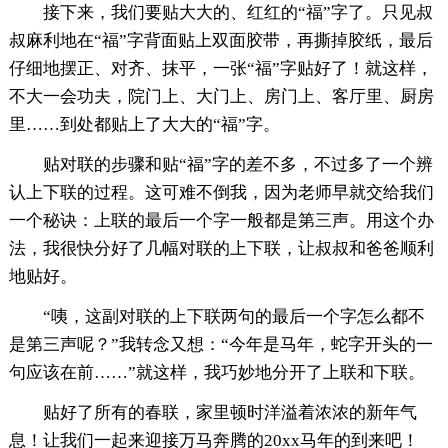
接下来，我们要贴大大的、红红的“福”字了。只见叔
叔麻利地在“福”字背面贴上双面胶带，再撕掉胶纸，最后
仔细地摆正、对齐、抹平，一张“福”字贴好了！就这样，
不大一会功夫，院门上、大门上、房门上、客厅里、厨房
里……到处都贴上了大大的“福”字。
贴对联的步骤和贴“福”字的差不多，不过多了一个辨
认上下联的过程。这可难不倒我，因为老师早就交给我们
一个秘诀：上联的最后一个字一般都是第三声。用这个办
法，我很快分好了几幅对联的上下联，让叔叔和爸爸顺利
地贴好。
“咦，这副对联的上下联两句的最后一个字怎么都不
是第三声呢？”我转念又想：“今年是马年，蛇字开头的一
句应该在前……”就这样，我巧妙地分开了上联和下联。
贴好了所有的春联，家里顿时洋溢着浓浓的新年气
息！让我们一起来迎接万马奔腾的20xx马年的到来吧！