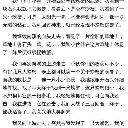
我们下了小溪，开始四处寻找螃蟹的踪迹。我看到一
块石头我就把它搬走，看看底下是否有螃蟹。我看到了一
只小螃蟹，可是，太阳光一亮，水变得银光闪闪，像一块
无瑕的钻石。我刚回过神来，就已经发现小螃蟹逃走了。
我继续向溪的向头走去，看见了一片空旷的草地上，
草地上有石头、草、花……我和小伙伴在这片草地上休息
了一阵后便继续捉螃蟹。
我们再次向溪的上游走去，小伙伴们的收获可不少，
有好几只大螃蟹，晚上都可以搞一个关于螃蟹的晚餐了。
而我的收获是——连一只小虾都没。我继续搬开石头仔细
地寻找。找了半天终于找到一只螃蟹，这只螃蟹很小，我
不想损坏它的一根毫毛，我轻轻地抓住他，可它向我还
击，我在进攻，它在还击，我们大战了三百回合，终于，
被我活捉了。我高兴地大笑起来。
我又向上游走去，突然被我发现了一只大螃蟹。我使