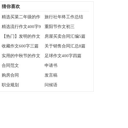
字集合五篇
得体会四篇
猜你喜欢
精选买菜二年级的作
旅行社年终工作总结
文300字合集8篇
精选流行作文400字9
重阳节作文初三
篇
【热门】发明的作文
房屋买卖合同汇编5篇
600字4篇
收藏作文600字三篇
关于销售合同汇总8篇
实用的中秋节的作文
足球作文400字四篇
100字八篇
合同范文
申请书
购房合同
发言稿
职业规划
问候语