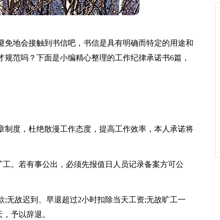
避免地会接触到书信吧，书信是具有明确而特定的用途和
才规范吗？下面是小编精心整理的工作纪律承诺书6篇，
章制度，杜绝散漫工作态度，提高工作效率，本人承诺将
不旷工。若有事公出，必须先报值日人员记录备案方可公
款;无故迟到、早退超过2小时扣除当天工资;无故旷工一
天，予以辞退。