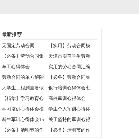
最新推荐
无固定劳动合同
【实用】劳动合同模
板九篇
【必备】劳动合同集
天津市实习学生劳动
合7篇
合同书
车工心得体会
实用的劳动合同汇编
七篇
劳动合同的单方解除
【必备】劳动合同集
合九篇
大学生工程测量暑假
银行培训心得体会七
实习心得体会
篇
【精华】学习教育心
高校军训心得体会
得体会范文汇编7篇
1000字
学习培训心得体会模
学生个人军训心得体
板集合八篇
会
新生军训心得体会15
关于坚持的军训心得
篇
体会
【必备】清明节的作
【必备】清明节的作