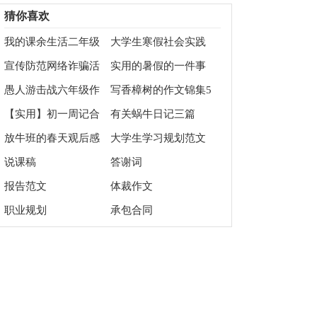
文700字集锦6篇
文100字集锦10篇
猜你喜欢
我的课余生活二年级
大学生寒假社会实践
作文
报告(通用15篇)
宣传防范网络诈骗活
实用的暑假的一件事
动总结
的作文300字3篇
愚人游击战六年级作
写香樟树的作文锦集5
文
篇
【实用】初一周记合
有关蜗牛日记三篇
集5篇
放牛班的春天观后感
大学生学习规划范文
【荐】
说课稿
答谢词
报告范文
体裁作文
职业规划
承包合同