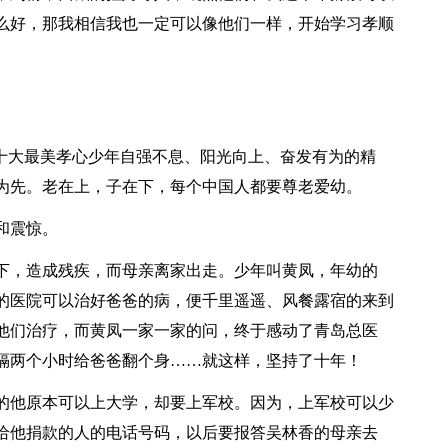
么好，那我相信我也一定可以像他们一样，开始学习孝顺
，十大最美孝心少年自强不息、阳光向上、奋发有为的精
为先。老在上，子在下，每个中国人都要尊老爱幼。
和震惊。
下，造成残疾，而母亲离家出走。少年叫黄凤，年幼的
的医院可以治好爸爸的病，便千里遥遥、风餐露宿的来到
他们治疗，而黄凤一家一家的问，终于感动了青岛总医
隔两个小时给爸爸翻个身……就这样，坚持了十年！
的他原本可以上大学，却要上军校。因为，上军校可以少
给他捐款的人的电话号码，以后要报答吴林香的母亲去