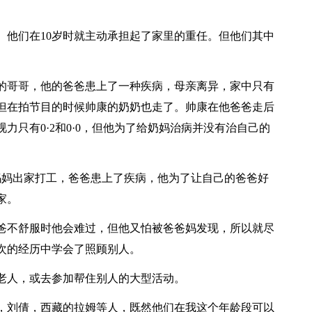
。
。他们在10岁时就主动承担起了家里的重任。但他们其中
的哥哥，他的爸爸患上了一种疾病，母亲离异，家中只有
但在拍节目的时候帅康的奶奶也走了。帅康在他爸爸走后
力只有0·2和0·0，但他为了给奶妈治病并没有治自己的
妈妈出家打工，爸爸患上了疾病，他为了让自己的爸爸好
家。
爸不舒服时他会难过，但他又怕被爸爸妈发现，所以就尽
次的经历中学会了照顾别人。
老人，或去参加帮住别人的大型活动。
，刘倩，西藏的拉姆等人，既然他们在我这个年龄段可以