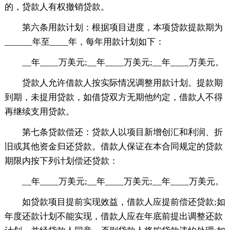
的，贷款人有权撤销贷款。
第六条用款计划：根据项目进度，本项贷款提款期为
______年至____年，每年用款计划如下：
__年____万美元;__年____万美元;__年____万美元。
贷款人允许借款人按实际情况调整用款计划。提款期
到期，未提用贷款，如借贷双方无期他约定，借款人不得
再继续支用贷款。
第七条贷款偿还：贷款人以项目新增创汇和利润、折
旧或其他资金归还贷款。借款人保证在本合同规定的贷款
期限内按下列计划偿还贷款：
__年____万美元;__年____万美元;__年____万美元。
如贷款项目提前实现效益，借款人应提前偿还贷款;如
年度还款计划不能实现，借款人应在年底前提出调整还款