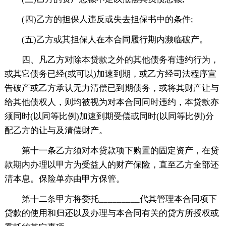
(四)乙方的担保人违反或失去担保书中的条件;
(五)乙方或其担保人在本合同履行期内濒临破产。
四、凡乙方对除本贷款之外的其他债务有违约行为，
或其它债务已经(或可以)加速到期，或乙方经司法程序宣
告破产或乙方承认无力清偿已到期债务，或将其财产让与
给其他债权人，则均被视为对本合同同时违约，本贷款亦
须同时(以同等比例)加速到期受偿或同时(以同等比例)分
配乙方的让与及清偿财产。
第十一条乙方须对本贷款项下购置的固定资产，在贷
款期内办理以甲方为受益人的财产保险，直至乙方全部还
清本息。保险单亦由甲方保管。
第十二条甲方将委托_________代其管理本合同项下
贷款的使用和归还以及办理与本合同有关的贷方所授权或