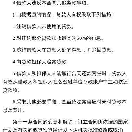
4.借款人违反本合同其他条款事项。
(二)根据违约情况，贷款人有权采取下列措施：
1.注销借款人未使用的贷款。
2.对违约部分贷款加收最高为50%的罚息。
3.冻结借款人在贷款人处的存款，并追回贷款。
4.向贷款担保人追索贷款。
5.借款人和担保人未能履行合同还款责任时，贷款人
有权从借款人和担保人在各金融单位存款账户中主动收还
贷款项。
6.采取其他必要手段，直至依法索偿应付未付贷款本
息及费用。
第十一条合同的变更和解除：订立合同所依据的国家
计划及有关的概算预算经计划下达机关批准修改或取消