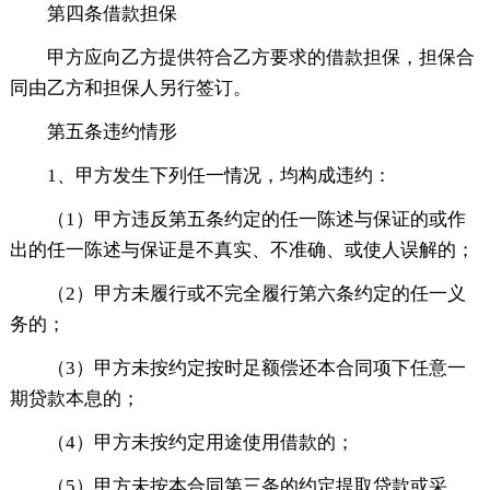
第四条借款担保
甲方应向乙方提供符合乙方要求的借款担保，担保合
同由乙方和担保人另行签订。
第五条违约情形
1、甲方发生下列任一情况，均构成违约：
（1）甲方违反第五条约定的任一陈述与保证的或作
出的任一陈述与保证是不真实、不准确、或使人误解的；
（2）甲方未履行或不完全履行第六条约定的任一义
务的；
（3）甲方未按约定按时足额偿还本合同项下任意一
期贷款本息的；
（4）甲方未按约定用途使用借款的；
（5）甲方未按本合同第三条的约定提取贷款或采