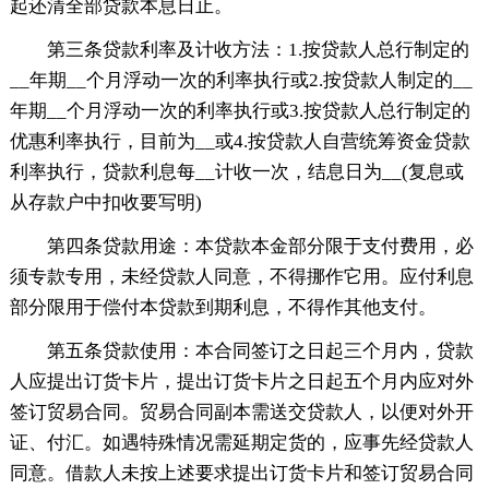
起还清全部贷款本息日止。
第三条贷款利率及计收方法：1.按贷款人总行制定的
__年期__个月浮动一次的利率执行或2.按贷款人制定的__
年期__个月浮动一次的利率执行或3.按贷款人总行制定的
优惠利率执行，目前为__或4.按贷款人自营统筹资金贷款
利率执行，贷款利息每__计收一次，结息日为__(复息或
从存款户中扣收要写明)
第四条贷款用途：本贷款本金部分限于支付费用，必
须专款专用，未经贷款人同意，不得挪作它用。应付利息
部分限用于偿付本贷款到期利息，不得作其他支付。
第五条贷款使用：本合同签订之日起三个月内，贷款
人应提出订货卡片，提出订货卡片之日起五个月内应对外
签订贸易合同。贸易合同副本需送交贷款人，以便对外开
证、付汇。如遇特殊情况需延期定货的，应事先经贷款人
同意。借款人未按上述要求提出订货卡片和签订贸易合同