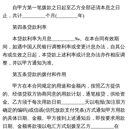
自甲方第一笔拨款之日起至乙方全部还清本息之日
止，共计_________个月(________年)
第四条贷款利率
本贷款利率为月息_________‰。在本合同有效期
间，如遇中国人民银行调整利率或变更计息办法，自其公
布或生效之日起，本贷款上述利率或计息办法亦作相应调
整，并以甲方通知为准。
第五条贷款的拨付和作用
甲方在本合同规定的用途和金额内，按照乙方提供
的、经借贷双方协商同意的用款计划，逐笔核贷，供给资
金。乙方须于每次用款日前_________天以电报(加注双方
确定的编码)或信函(信托放款支付凭条)方式通知甲方用款
的具体日期、金额。甲方接到上述通知后，即按要求用款
日期、金额将款项以电汇方式划拨至乙方_________在