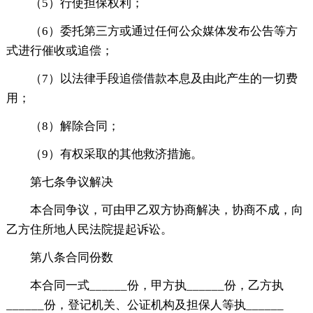
（5）行使担保权利；
（6）委托第三方或通过任何公众媒体发布公告等方
式进行催收或追偿；
（7）以法律手段追偿借款本息及由此产生的一切费
用；
（8）解除合同；
（9）有权采取的其他救济措施。
第七条争议解决
本合同争议，可由甲乙双方协商解决，协商不成，向
乙方住所地人民法院提起诉讼。
第八条合同份数
本合同一式______份，甲方执______份，乙方执
______份，登记机关、公证机构及担保人等执______