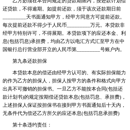
乙方必须在本合同规定的贷款期限内，按还款计划偿
还贷款，不得逾期。如提前还款，须于该次还款期日前
_________天书面通知甲方，经甲方同意方可提前还款。
每次提前还款不得少于人民币_________万元。本贷款非
经甲方特别许可，不得展期。本贷款项下的应还本金、利
息(包括罚息)承担费，均由乙方以电汇方式汇至甲方在中
国银行总行营业部开立的人民币第_________号账户内。
第九条还款担保
本贷款本息的偿还由经甲方认可的、有实际担保能力
的作为乙方的担保人，担保人按甲方的条件和格式向甲方
出具不可撤销的担保书。一旦乙方不能按本合同(包括还
款计划书)的规定按期偿还贷款本息(包括罚息、承担费)，
上述担保人保证按担保书在接到甲方书面通知后十天内，
无条件代为偿还乙方所欠的应还本息(包括罚息承担费)
第十条违约责任：