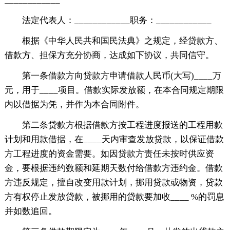
法定代表人：____________职务：____________
根据《中华人民共和国民法典》之规定，经贷款方、
借款方、担保方充分协商，达成如下协议，共同信守。
第一条借款方向贷款方申请借款人民币(大写)____万
元，用于____项目。借款实际发放额，在本合同规定期限
内以借据为凭，并作为本合同附件。
第二条贷款方根据借款方按工程进度报送的工程用款
计划和用款借据，在____天内审查发放贷款，以保证借款
方工程进度的资金需要。如因贷款方责任未按时供应资
金，要根据违约数额和延期天数付给借款方违约金。借款
方违反规定，擅自改变用款计划，挪用贷款或物资，贷款
方有权停止发放贷款，被挪用的贷款要加收____ %的罚息
并如数追回。