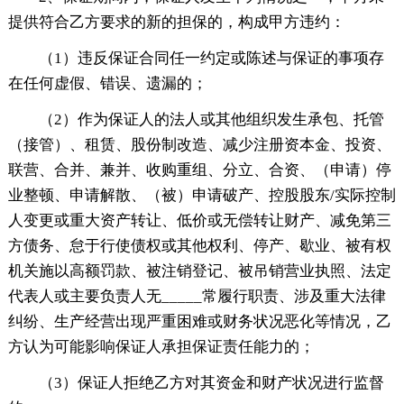
提供符合乙方要求的新的担保的，构成甲方违约：
（1）违反保证合同任一约定或陈述与保证的事项存
在任何虚假、错误、遗漏的；
（2）作为保证人的法人或其他组织发生承包、托管
（接管）、租赁、股份制改造、减少注册资本金、投资、
联营、合并、兼并、收购重组、分立、合资、（申请）停
业整顿、申请解散、（被）申请破产、控股股东/实际控制
人变更或重大资产转让、低价或无偿转让财产、减免第三
方债务、怠于行使债权或其他权利、停产、歇业、被有权
机关施以高额罚款、被注销登记、被吊销营业执照、法定
代表人或主要负责人无_____常履行职责、涉及重大法律
纠纷、生产经营出现严重困难或财务状况恶化等情况，乙
方认为可能影响保证人承担保证责任能力的；
（3）保证人拒绝乙方对其资金和财产状况进行监督