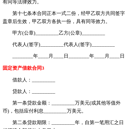
有同等法律效力。
第十七条本合同正本一式二份，经甲乙双方共同签字
盖章后生效，甲乙双方各执一份，具有同等效力。
甲方(公章)_________乙方(公章)_________
代表人(签字)_________代表人(签字)_________
________年____月____日________年____月____日
固定资产借款合同3
借款人：_________
贷款人：_________
第一条贷款金额：_________万美元(或其他等值外
币)，包括应付利息_________万美元。
第二条贷款期限：_________年，自第一笔用汇之日