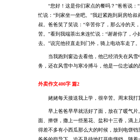
“您好！这是你们家点的餐吗？”爸爸说：
忙说：“到家坐一坐吧。”我赶紧跑到厨房给
叔。爸爸笑了笑说：“辛苦你了，那么冷的天，
苦。”看到我端茶出来连忙说：“谢谢你了，
去。”说完他径直走到门外，骑上电动车走了
当我跑到窗边去看他，他已经消失在风雪
务，还在风雪中与寒冷搏斗，他是一位忠诚的
外卖作文400字 篇2
姥姥每天接送我上学，很辛苦。周末我打
早上爸爸早早就活好了面，放在了暖气片
面、擀饼，撒上一些葱花、盐和十三香，滴上
得差不多有小西瓜那么大的时候，放到电饼铛
爸爸的指导下，迫不及待地打开电饼铛，随着