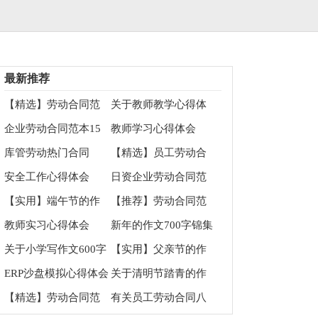
最新推荐
【精选】劳动合同范
关于教师教学心得体
文集合十篇
会3篇
企业劳动合同范本15
教师学习心得体会
篇
库管劳动热门合同
【精选】员工劳动合
同集锦七篇
安全工作心得体会
日资企业劳动合同范
本
【实用】端午节的作
【推荐】劳动合同范
文200字集合9篇
文汇总七篇
教师实习心得体会
新年的作文700字锦集
八篇
关于小学写作文600字
【实用】父亲节的作
合集十篇
文700字9篇
ERP沙盘模拟心得体会
关于清明节踏青的作
文700字三篇
【精选】劳动合同范
有关员工劳动合同八