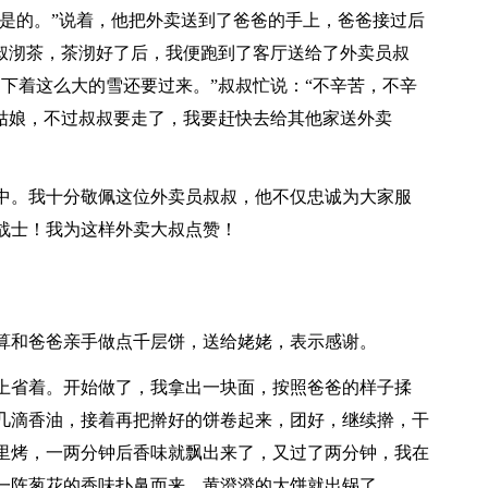
“是的。”说着，他把外卖送到了爸爸的手上，爸爸接过后
叔叔沏茶，茶沏好了后，我便跑到了客厅送给了外卖员叔
下着这么大的雪还要过来。”叔叔忙说：“不辛苦，不辛
小姑娘，不过叔叔要走了，我要赶快去给其他家送外卖
。
中。我十分敬佩这位外卖员叔叔，他不仅忠诚为大家服
战士！我为这样外卖大叔点赞！
算和爸爸亲手做点千层饼，送给姥姥，表示感谢。
上省着。开始做了，我拿出一块面，按照爸爸的样子揉
几滴香油，接着再把擀好的饼卷起来，团好，继续擀，干
里烤，一两分钟后香味就飘出来了，又过了两分钟，我在
一阵葱花的香味扑鼻而来，黄澄澄的大饼就出锅了。