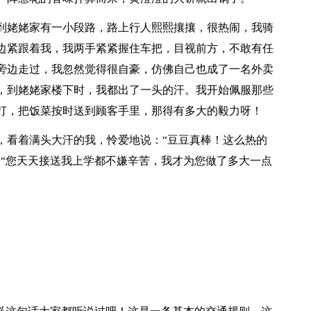
到姥姥家有一小段路，路上行人熙熙攘攘，很热闹，我骑
边紧跟着我，我两手紧紧握住车把，目视前方，不敢有任
旁边走过，我忽然觉得很自豪，仿佛自己也成了一名外卖
，到姥姥家楼下时，我都出了一头的汗。我开始佩服那些
打，把饭菜按时送到顾客手里，那得有多大的毅力呀！
，看着满头大汗的我，怜爱地说：“豆豆真棒！这么热的
：“您天天接送我上学都不嫌辛苦，我才为您做了多大一点