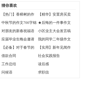
文6篇
篇
猜你喜欢
【热门】香樟树的作
【精华】安置房买卖
文7篇
合同四篇
中秋节的作文700字锦
★后悔的一件事作文
集9篇
11篇
对朋友的新春祝福语
小区业主大会发言稿
应届毕业生晚会邀请
我的同学二年级作文
函
15篇
【必备】对于春节的
【实用】新年见闻作
祝福语汇编五篇
文400字3篇
借款合同
社会实践报告
工作总结
读后感
问候语
求职信