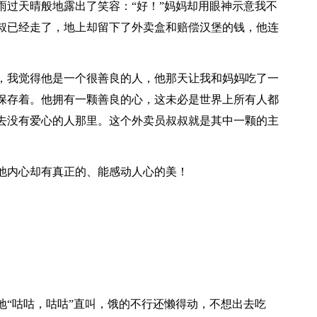
雨过天晴般地露出了笑容：“好！”妈妈却用眼神示意我不
叔已经走了，地上却留下了外卖盒和赔偿汉堡的钱，他连
，我觉得他是一个很善良的人，他那天让我和妈妈吃了一
保存着。他拥有一颗善良的心，这未必是世界上所有人都
去没有爱心的人那里。这个外卖员叔叔就是其中一颗的主
他内心却有真正的、能感动人心的美！
地“咕咕，咕咕”直叫，饿的不行还懒得动，不想出去吃