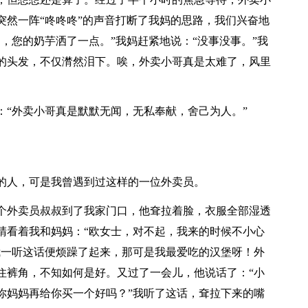
突然一阵“咚咚咚”的声音打断了我妈的思路，我们兴奋地
，您的奶芋洒了一点。”我妈赶紧地说：“没事没事。”我
的头发，不仅潸然泪下。唉，外卖小哥真是太难了，风里
：“外卖小哥真是默默无闻，无私奉献，舍己为人。”
的人，可是我曾遇到过这样的一位外卖员。
一个外卖员叔叔到了我家门口，他耷拉着脸，衣服全部湿透
睛看着我和妈妈：“欧女士，对不起，我来的时候不小心
我一听这话便烦躁了起来，那可是我最爱吃的汉堡呀！外
住裤角，不知如何是好。又过了一会儿，他说话了：“小
你妈妈再给你买一个好吗？”我听了这话，耷拉下来的嘴