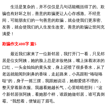
生活是复杂的，并不仅仅是几句话能概括得了的。欺
骗也有好坏之别，善意的欺骗更让人心存感激。不经意
间，可能朋友们的一句善意的欺骗，就会使我们更亲密、
友善，就会使我们的人生发生改变。善意的欺骗让世间充
满爱！
欺骗作文400字 篇5
最近我们家来了一位新邻居，我打开门一看，只见邻
居是位女阿姨，她的脸上总是浓妆艳抹，嘴上抹着浓浓的
口红，一头金灿灿的黄头发，身上还喷了很多香水，从了
老远就能闻到刺鼻的香味，走起路来，小高跟鞋“咯哒咯
哒”的，身子一摇三摆，我跟她说话，她都爱搭不理的，
整天穿着新衣服。我越看她越长气，心里暗暗想到：“这
个新邻居张阿姨，看她那个样，谁跟她做邻居，谁可真倒
霉。”我想着，便皱起了眉毛。