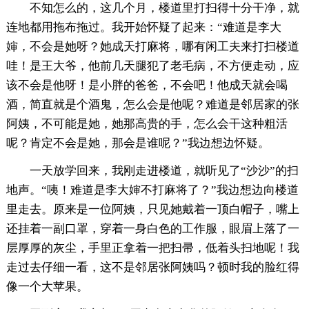
不知怎么的，这几个月，楼道里打扫得十分干净，就
连地都用拖布拖过。我开始怀疑了起来：“难道是李大
婶，不会是她呀？她成天打麻将，哪有闲工夫来打扫楼道
哇！是王大爷，他前几天腿犯了老毛病，不方便走动，应
该不会是他呀！是小胖的爸爸，不会吧！他成天就会喝
酒，简直就是个酒鬼，怎么会是他呢？难道是邻居家的张
阿姨，不可能是她，她那高贵的手，怎么会干这种粗活
呢？肯定不会是她，那会是谁呢？”我边想边怀疑。
一天放学回来，我刚走进楼道，就听见了“沙沙”的扫
地声。“咦！难道是李大婶不打麻将了？”我边想边向楼道
里走去。原来是一位阿姨，只见她戴着一顶白帽子，嘴上
还挂着一副口罩，穿着一身白色的工作服，眼眉上落了一
层厚厚的灰尘，手里正拿着一把扫帚，低着头扫地呢！我
走过去仔细一看，这不是邻居张阿姨吗？顿时我的脸红得
像一个大苹果。