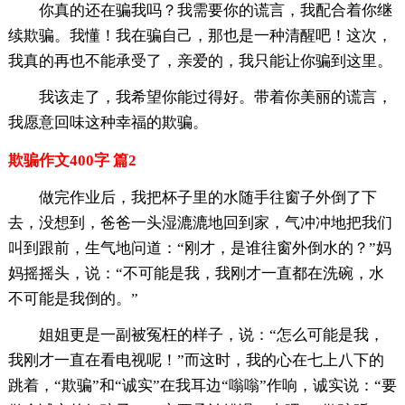
你真的还在骗我吗？我需要你的谎言，我配合着你继
续欺骗。我懂！我在骗自己，那也是一种清醒吧！这次，
我真的再也不能承受了，亲爱的，我只能让你骗到这里。
我该走了，我希望你能过得好。带着你美丽的谎言，
我愿意回味这种幸福的欺骗。
欺骗作文400字 篇2
做完作业后，我把杯子里的水随手往窗子外倒了下
去，没想到，爸爸一头湿漉漉地回到家，气冲冲地把我们
叫到跟前，生气地问道：“刚才，是谁往窗外倒水的？”妈
妈摇摇头，说：“不可能是我，我刚才一直都在洗碗，水
不可能是我倒的。”
姐姐更是一副被冤枉的样子，说：“怎么可能是我，
我刚才一直在看电视呢！”而这时，我的心在七上八下的
跳着，“欺骗”和“诚实”在我耳边“嗡嗡”作响，诚实说：“要