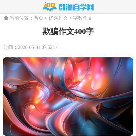
当前位置：
首页
>
优秀作文
>
字数作文
欺骗作文400字
时间：2026-05-31 07:52:14